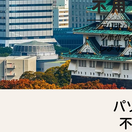
不用
アリオ八
ツ単位で
します。
パ