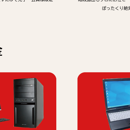
ぼったくり絶
金