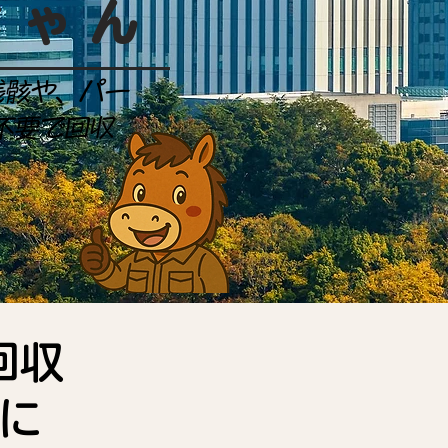
ちゃん
残骸や、パー
不要で回収
回収
に