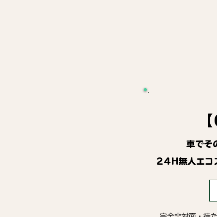
【
車でそ
24H無人エコ
完全非対面・待