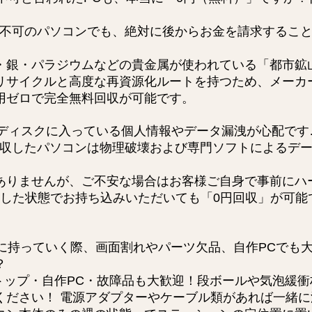
不可のパソコンでも、絶対に後からお金を請求するこ
銀・パラジウムなどの貴金属が使われている「都市鉱
リサイクルと高度な再資源化ルートを持つため、メーカ
用ゼロで完全無料回収が可能です。
ディスクに入っている個人情報やデータ漏洩が心配です
収したパソコンは物理破壊および専門ソフトによるデ
りませんが、ご不安な場合はお客様ご自身で事前にハ
り外した状態でお持ち込みいただいても「0円回収」が可
。
に持っていく際、画面割れやパーツ欠品、自作PCでも
？
トップ・自作PC・故障品も大歓迎！段ボールや気泡緩
ください！ 電源アダプターやケーブル類があれば一緒