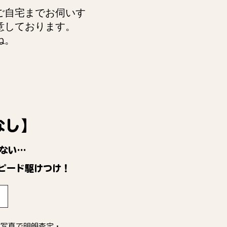
ご自宅までお伺いす
意しております。
ね。
なし】
ない…
ピード駆けつけ！
・写真で明朗査定・