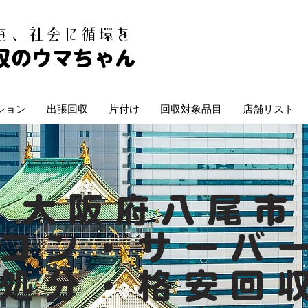
白を、社会に循環を
収のウマちゃん
ション
出張回収
片付け
回収対象品目
店舗リスト
大阪府八尾市
コン・サーバ
処分・格安回