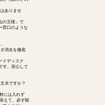
とはありませ
山の王様」で
ー窓口のような
…
ータ消去を徹底
ードディスク
能です。安心して
大丈夫ですか？
衝材には入れず
に添えて、必ず箱