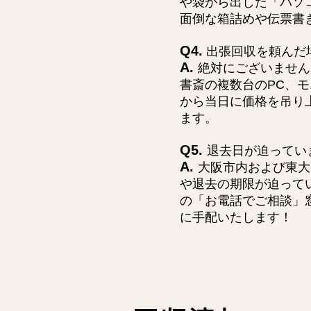
や袋から出した「パソ
面倒な箱詰めや伝票書
Q4.
出張回収を頼んだ
A.
絶対にございません
書斎の複数台のPC、
から当日に価格を吊り
ます。
Q5.
退去日が迫ってい
A.
大阪市内および東大
や退去の期限が迫って
の「お電話でご相談」
に手配いたします！