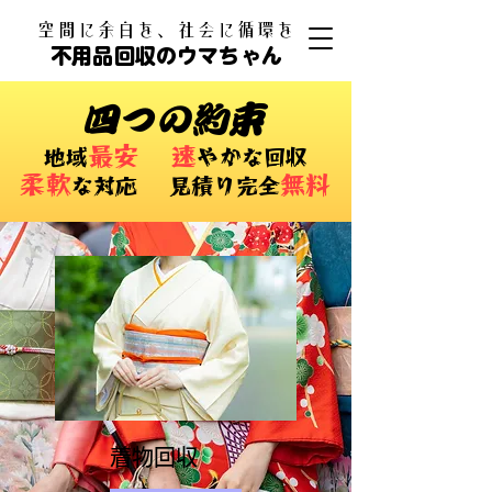
​空間に余白を、社会に循環を
不用品回収のウマちゃん
四つの約束
最安
速
​地域
やかな回収
柔軟
無料
な対応 ​見積り完全
​着物回収