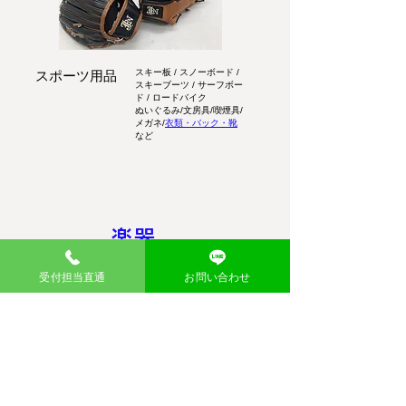
スキー板 / スノーボード /
スポーツ用品
スキーブーツ / サーフボー
ド / ロードバイク
ぬいぐるみ/文房具/喫煙具/
メガネ/
衣類・バック・靴
など
楽器
エコスティーション対象
積みこ放題対象品
受付担当直通
お問い合わせ