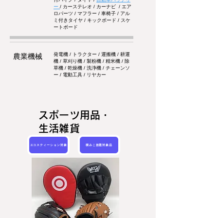
ー
/ カーステレオ / カーナビ / エア
ロパーツ / マフラー / 車椅子 / アル
ミ付きタイヤ / キックボード / スケ
ートボード
発電機 / トラクター / 運搬機 / 耕運
農業機械
機 / 草刈り機 / 製粉機 / 精米機 / 除
草機 / 乾燥機 / 洗浄機 / チェーンソ
ー / 電動工具 / リヤカー
スポーツ用品・
生活雑貨
エコスティーション対象
積みこ放題対象品