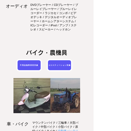
DVDプレーヤー / CDプレーヤー / ブ
オーディオ
ルーレイプレーヤー / ブルーレイレ
コーダー / ラジカセ / コンポ / ビデ
オデッキ / デジタルオーディオプレ
ーヤー / ホームシアターシステム /
ICレコーダー / iPod / アンプ / ステ
レオ / スピーカー / ヘッドホン
バイク・農機具
不用品無料回収対象
エコスティーション対象
マウンテンバイク / 三輪車 / 大型バ
車・バイク
イク / 中型バイク / 小型バイク / 原
付バイク / タイヤ /
自動車バッテリ