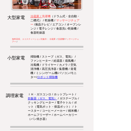
冷蔵庫
/
洗濯機
（ドラム式・全自動・
大型家電
二槽式） / 乾燥機 /
マッサージチェア
ー
/液晶テレビ / エアコン / オーブンレ
ンジ / 電子レンジ / 食器洗い乾燥機 /
食器乾燥器
無料回収、エコスティーション対象外： 冷蔵庫
/
洗濯機
/
マッサージチェ
アー
/
掃除機 / ストーブ（ガス、電気） /
小型家電
ファンヒーター / 給湯器 / 扇風機 /
冷風機 / ドライヤー / カメラ / 空気
清浄機 / 高圧洗浄器 / 集塵機 / 発電
機 / ミシン/ゲーム機/パソコン/モニ
ター/
ロボット掃除機
ＩＨ・ガスコンロ / ホットプレート /
調理家電
炊飯器（ガス、電気）
/ ガステーブル /
クッキングヒーター / 電子ケトル / ポ
ット（電気ポット・保温ポット） / ト
ースター / コーヒーメーカー / 精米機 /
ホームフリーザー / ホームベーカリー
（パン焼き器）