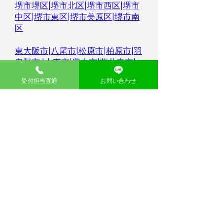
堺市堺区|
堺市北区
|
堺市西区
|
堺市
中区
|
堺市東区
|
堺市美原区
|
堺市南
区
東大阪市
|
八尾市
|
松原市
|
柏原市
|
羽
曳野市
|
大東市
|
豊中市
|
藤井寺市
|
枚方市
|
高槻市
|
吹田市
|
摂津市
|
寝屋
受付担当直通
お問い合わせ
川市
|
門真市|
​持ち込み無料処分の流れ