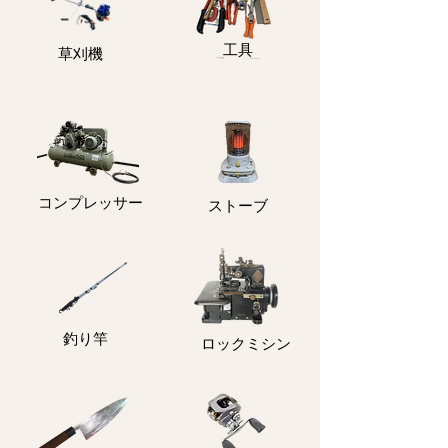
​工具
​草刈機
コンプレッサー
ストーブ
釣り竿
ロックミシン