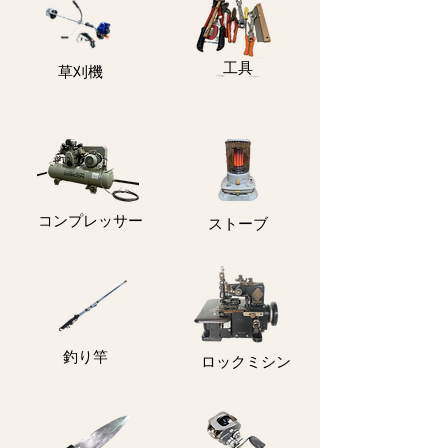
​工具
​草刈機
コンプレッサー
ストーブ
釣り竿
ロックミシン