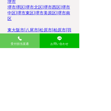
堺市
堺市堺区|
堺市北区
|
堺市西区
|
堺市
中区
|
堺市東区
|
堺市美原区
|
堺市南
区
東大阪市
|
八尾市
|
松原市
|
柏原市
|
羽
曳野市
|
大東市
|
豊中市
|
藤井寺市
|
枚方市
|
高槻市
|
吹田市
|
摂津市
|
寝屋
受付担当直通
お問い合わせ
川市
|
門真市|
​持ち込み無料処分の流れ