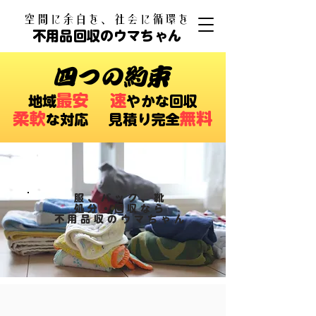
​空間に余白を、社会に循環を
不用品回収のウマちゃん
四つの約束
最安
速
​地域
やかな回収
柔軟
無料
な対応 ​見積り完全
服、バック、靴
処分・回収なら
​不用品収のウマちゃん