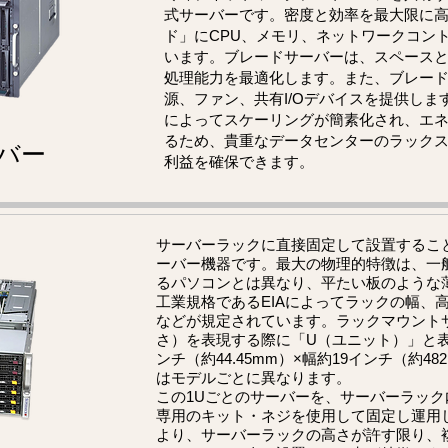
式サーバーです。密度と効率を最大限に
ド」にCPU、メモリ、ネットワークコン
います。ブレードサーバーは、スペース
処理能力を最適化します。また、ブレー
源、ファン、共有I/Oデバイスを提供しま
によってスケーリングが簡素化され、エ
るため、貴重なデータセンターのラック
バー
利益を確保できます。
サーバーラックに直接固定して設置するこ
ーバー機器です。最大の物理的特徴は、一
るパソコンとは異なり、平たい板のような
工業規格であるEIAによってラックの幅、
などが規定されています。ラックマウント
さ）を表現する際に「U（ユニット）」と表現
ンチ（約44.45mm）×幅約19インチ（約48
はモデルごとに異なります。
この1Uごとのサーバーを、サーバーラッ
専用のキット・ネジを使用して固定し運用
より、サーバーラックの高さが許す限り、