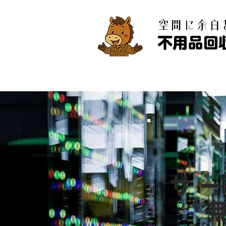
​空間に余
不用品回
サ