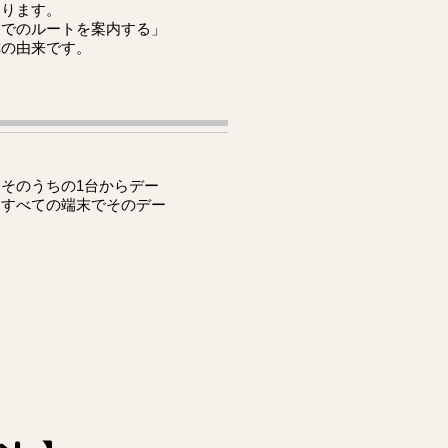
なります。
までのルートを案内する」
称の由来です。
そのうちの1台からデー
るすべての端末でそのデー