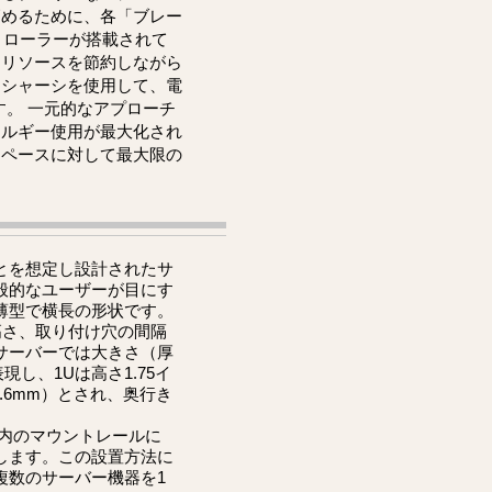
高めるために、各「ブレー
トローラーが搭載されて
とリソースを節約しながら
ドシャーシを使用して、電
す。 一元的なアプローチ
ネルギー使用が最大化され
スペースに対して最大限の
とを想定し設計されたサ
般的なユーザーが目にす
薄型で横長の形状です。
高さ、取り付け穴の間隔
サーバーでは大きさ（厚
し、1Uは高さ1.75イ
2.6mm）とされ、奥行き
ク内のマウントレールに
します。この設置方法に
複数のサーバー機器を1