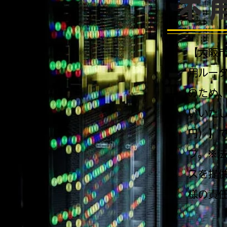
不
【大阪
用ルー
のため
いいたし
円）】
プ。※
スを提
様の責