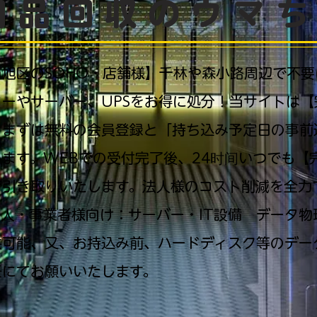
用品回収のウマ
市旭区のSOHO・店舗様】千林や森小路周辺で不
ターやサーバー、UPSをお得に処分！当サイトは【
、まずは無料の会員登録と「持ち込み予定日の事前
ます。WEBでの受付完了後、24时间いつでも【
で引き取りいたします。法人様のコスト削減を全力
法人・事業者様向け：サーバー・IT設備 データ物
供可能、又、お持込み前、ハードディスク等のデー
任にてお願いいたします。