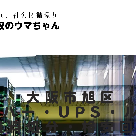
白を、社会に循環を
収のウマちゃん
大阪市旭区
ーバー・UPS・
無料処分・格安