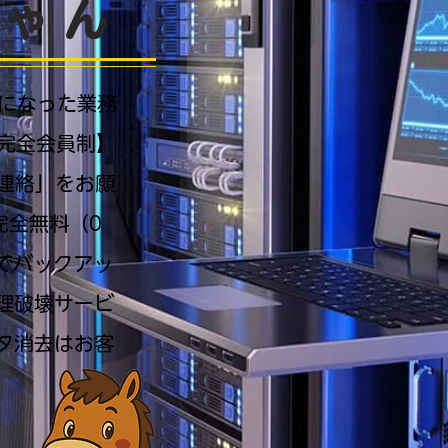
ちゃん
要になった業務
完全会員制】
連絡」をお願
完全無料（0
でバックアッ
理破壊サービ
タ消去はお客