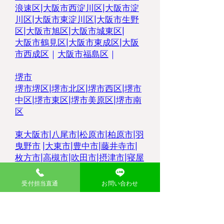
浪速区
|
大阪市西淀川区
|
大阪市淀
川区
|
大阪市東淀川区
|
大阪市生野
区
|
大阪市旭区
|
大阪市城東区
|
大阪市鶴見区
|
大阪市東成区
|
大阪
市西成区
｜
大阪市福島区
｜
堺市
堺市堺区|
堺市北区|
堺市西区
|
堺市
中区
|
堺市東区|
堺市美原区
|
堺市南
区
東大阪市
|
八尾市
|
松原市
|
柏原市
|
羽
曳野市
|
大東市
|
豊中市
|
藤井寺市
|
枚方市
|
高槻市
|
吹田市
|
摂津市
|
寝屋
川市
|
門真市
|
受付担当直通
お問い合わせ
大分県
中津市