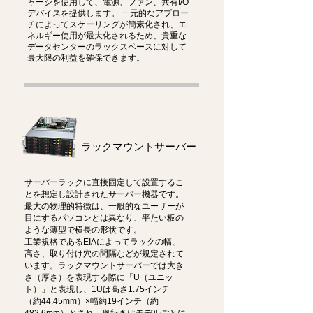
ャーシを使用して、電源、ファン、共有I/O
デバイスを提供します。 一元的なアプロー
チによってスケーリングが簡素化され、エ
ネルギー使用が最大化されるため、貴重な
データセンターのラックスペースに対して
最大限の利益を確保できます。
ラックマウントサーバー
サーバーラックに直接固定して設置するこ
とを想定し設計されたサーバー機器です。
最大の物理的特徴は、一般的なユーザーが
目にするパソコンとは異なり、平たい板の
ような薄型で横長の形状です。
工業規格であるEIAによってラックの幅、
高さ、取り付け穴の間隔などが規定されて
います。ラックマウントサーバーでは大き
さ（厚さ）を表現する際に「U（ユニッ
ト）」と表現し、1Uは高さ1.75インチ
（約44.45mm）×幅約19インチ（約