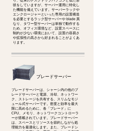
り、従来のデスクトップパソコンと似た形
状をしていますが、サーバー運用に特化し
た機能を備えています。サーバーラックや
エンクロージャーといった専用の設置構造
を必要とするラック型サーバーや blade 異
なり、タワー型サーバーは単独で動作する
ため、オフィス環境など、設置スペースに
制約が少ない環境において、設置の容易さ
や拡張性の高さから好まれることがよくあ
ります。
ブレードサーバー
ブレードサーバーは、シャーシ内の他のブ
レードサーバーと電源、冷却、ネットワー
ク、ストレージを共有する、スリムなモジ
ュール式サーバーです。密度と効率を最大
限に高めるために、各「ブレード」に
CPU、メモリ、ネットワークコントローラ
ーが搭載されています。ブレードサーバー
は、スペースとリソースを節約しながら処
理能力を最適化します。また、ブレードシ