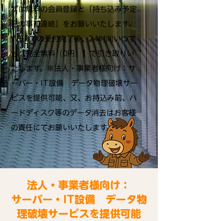
ずは無料の会員登録と「持ち込み予定
日の事前連絡」をお願いいたします。
WEBでの受付完了後、24时间いつで
も【完全無料（0円）】で引き取りい
たします。※法人・事業者様向け：サ
ーバー・IT設備 データ物理破壊サー
ビスを提供可能、又、お持込み前、ハ
ードディスク等のデータ消去はお客様
の責任にてお願いいたします。
法人・事業者様向け：
サーバー・IT設備 データ物
理破壊サービスを提供可能