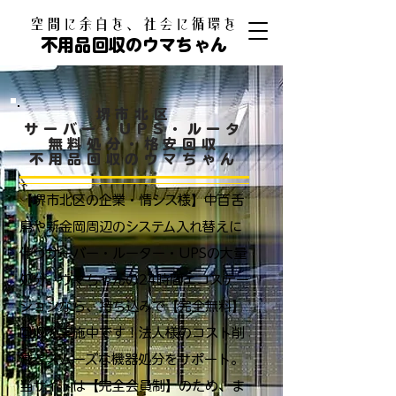
​空間に余白を、社会に循環を
不用品回収のウマちゃん
堺市北区
サーバー・UPS・ルータ
無料処分・格安回収
不用品回収のウマちゃん
【堺市北区の企業・情シス様】中百舌
鳥や新金岡周辺のシステム入れ替えに
伴うサーバー・ルーター・UPSの大量
処分。ウマちゃんの24時間エコステー
ションなら、持ち込みで【完全無料】
回収を実施中です！法人様のコスト削
減とスムーズな機器処分をサポート。
当サイトは【完全会員制】のため、ま