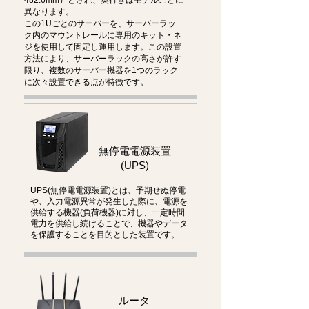
482.6mm）とされ、奥行きはモデルごとに
異なります。
この1Uごとのサーバーを、サーバーラッ
ク内のマウントレールに専用のキット・ネ
ジを使用して固定し運用します。この設置
方法により、サーバーラックの高さが許す
限り、複数のサーバー機器を1つのラック
に次々設置できる点が特徴です。
無停電電源装置
(UPS)
UPS(無停電電源装置)とは、予期せぬ停電
や、入力電源異常が発生した際に、電源を
供給する機器(負荷機器)に対し、一定時間
電力を供給し続けることで、機器やデータ
を保護することを目的とした装置です。
ルータ