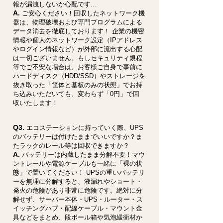
報が漏洩しないか心配です…
A.
ご安心ください！回収したネットワーク機
器は、物理破壊および専門プログラムによる
データ消去を徹底しております！ 企業の機密
情報や個人のネットワーク設定（IPアドレス
やログイン情報など）が外部に流出する心配
は一切ございません。もしセキュリティ規程
等でご不安な場合は、お客様ご自身で事前に
ハードディスク（HDD/SSD）やストレージを
抜き取った「筐体と基板のみの状態」でお持
ち込みいただいても、変わらず「0円」で回
収いたします！
Q3.
エコステーションに持っていく際、UPS
のバッテリーは付けたままでいいですか？ま
たラックのレール等は回収できますか？
A.
バッテリーは内蔵したまま分解不要！マウ
ントレールや電源ケーブルも一緒に「裸の状
態」で置いてください！ UPSの重いバッテリ
ーを無理に分解すると、液漏れやショート・
発火の危険があり非常に危険です。絶対に分
解せず、サーバー本体・UPS・ルーター・ス
イッチングハブ・配線ケーブル・マウント金
具などをまとめ、段ボール箱や気泡緩衝材か