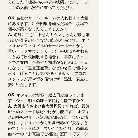
ら出した「機器のみの裸の状態」でステーシ
ョンの床面へ安全に並べてください。
Q4.
会社のサーバールームの入れ替えで大量
にあります。出張回収を頼んだ場合、現場で
価格が高くなったりしませんか？
A.
絶対にございません！ウマちゃんが最も嫌
うのが業界の不当な追加請求行為です。 オフ
ィスやオフィスビルのサーバールームから、
重いラックマウントサーバーやUPSを複数台
まとめて出張回収する場合も、事前にチャッ
トでご案内した条件と相違がなければ、当日
になって「重量運搬費」などの名目で価格を
吊り上げることは100%ありません！プロの
スタッフが床や壁を傷つけず、迅速・安全に
搬出いたします。
Q5.
オフィスの移転・退去日が迫っていま
す。今日・明日の即日対応は可能ですか？
A.
大阪市内および東大阪周辺であれば、最短
即日のスピード駆けつけが可能です！ オフィ
スの移転やリース返却の期限が迫っている場
合は、まずスマホから対象機器の写真をまと
めてチャットに送っていただいた後、画面底
面バーの「お電話でご相談」窓口までプッシ