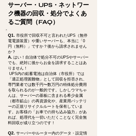
サーバー・UPS・ネットワー
ク機器の回収・処分でよくあ
るご質問（FAQ）
Q1.
市役所で回収不可と言われたUPS（無停
電電源装置）や重いサーバーも、本当に「0
円（無料）」ですか？後から請求されません
か？
A.
はい！自治体で処分不可のUPSやサーバー
でも、絶対に後からお金を請求することはあ
りません！
UPS内の鉛蓄電池は自治体（市役所）では
「適正処理困難物」として回収を拒否され、
専門業者では数千円〜数万円の特殊処分費用
を取られるのが一般的です。しかしウマちゃ
んは、サーバーの基板に含まれる希少金属
（都市鉱山）の再資源化や、産業用バッテリ
ーの正規リサイクルルートを保有していま
す。お客様の「お車での持ち込み協力」があ
れば、処理代を一切いただくことなく完全無
料回収が成り立つのです！
Q2.
サーバーやルーター内のデータ・設定情