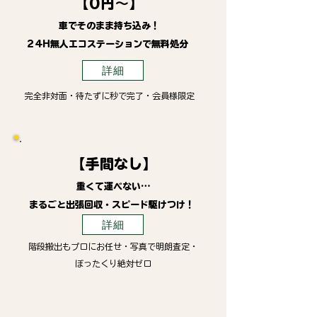
【0円～】
車でそのまま持ち込み！
24H無人エコステーションで無料処分
詳細
完全非対面・待たずに秒で完了・会員様限定
【手間なし】
重くて運べない…
まるごと出張回収・スピード駆けつけ！
詳細
階段搬出もプロにお任せ・写真で明朗査定・
ぼったくり絶対ゼロ