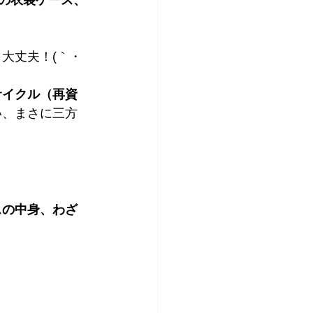
の衣装ケース、
大丈夫！(｀・
サイクル（再資
い、まさに三方
スの中身、わざ