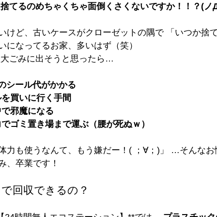
捨てるのめちゃくちゃ面倒くさくないですか！！？(ノД
いけど、古いケースがクローゼットの隅で 「いつか捨
いになってるお家、多いはず（笑）
粗大ごみに出そうと思ったら…
のシール代がかかる
ルを買いに行く手間
中で邪魔になる
力でゴミ置き場まで運ぶ（腰が死ぬｗ）
体力も使うなんて、もう嫌だー！( ；∀；)」 …そんな
み、卒業です！
」で回収できるの？