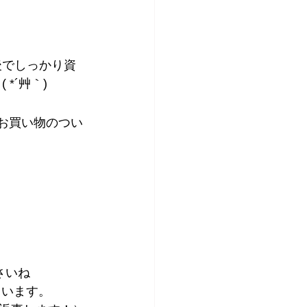
後でしっかり資
 *´艸｀)
お買い物のつい
さいね
ています。 