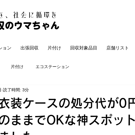
白を、社会に循環を
収のウマちゃん
ション
出張回収
片付け
回収対象品目
店舗リスト
片付け
エコステーション
日
読了時間: 3分
衣装ケースの処分代が0
のままでOKな神スポッ