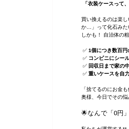
「衣装ケースって、
買い換えるのは楽し
か…」って化石みた
しかも！ 自治体の
 ✅ 
1個につき数百円
 ✅ 
コンビニにシー
 ✅ 
回収日まで家の
 ✅ 
重いケースを自
「捨てるのにお金も
奥様、今日でその悩
🌟なんで「0円