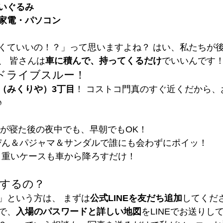
いぐるみ
家電・パソコン
くていいの！？」って思いますよね？ はい、私たちが
、 皆さんは
車に積んで、持ってくるだけ
でいいんです！(
・ドライブスルー！
（みくりや）3丁目
！ コストコ門真のすぐ近くだから、
♪
が寝た後の夜中でも、早朝でもOK！
ぴん＆パジャマ＆サンダルで誰にも会わずにポイッ！
：重いケースも車から降ろすだけ！
用するの？
」という方は、 まずは
公式LINEを友だち追加
してくだ
で、
入場のパスワードと詳しい地図
をLINEでお送りし