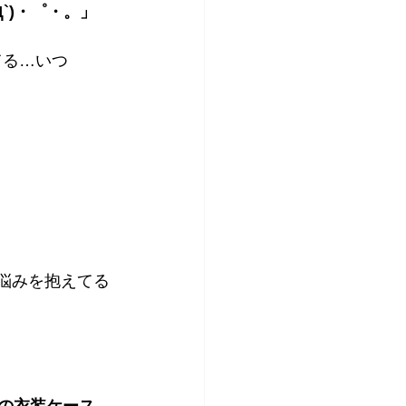
`)・゜・。」
てる…いつ
お悩みを抱えてる