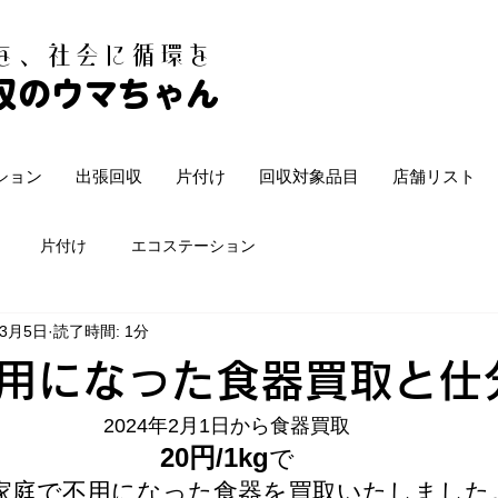
白を、社会に循環を
収のウマちゃん
ション
出張回収
片付け
回収対象品目
店舗リスト
片付け
エコステーション
年3月5日
読了時間: 1分
用になった食器買取と仕
2024年2月1日から食器買取
20円/1kg
で
家庭で不用になった食器を買取いたしました