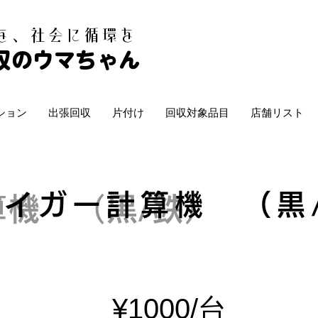
白を、社会に循環を
収のウマちゃん
ション
出張回収
片付け
回収対象品目
店舗リスト
タイガー計算機 （黒
機 （黒/鉄）
¥1000/台