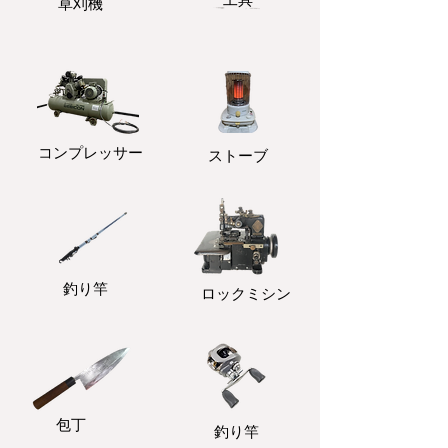
​草刈機
コンプレッサー
ストーブ
釣り竿
ロックミシン
包丁
釣り竿