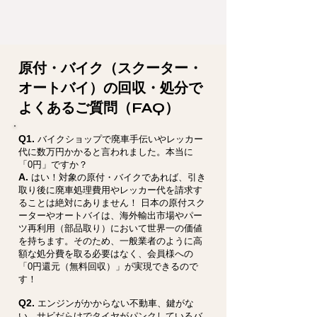
原付・バイク（スクーター・
オートバイ）の回収・処分で
よくあるご質問（FAQ）
Q1.
バイクショップで廃車手伝いやレッカー
代に数万円かかると言われました。本当に
「0円」ですか？
A.
はい！対象の原付・バイクであれば、引き
取り後に廃車処理費用やレッカー代を請求す
ることは絶対にありません！ 日本の原付スク
ーターやオートバイは、海外輸出市場やパー
ツ再利用（部品取り）において世界一の価値
を持ちます。そのため、一般業者のように高
額な処分費を取る必要はなく、会員様への
「0円還元（無料回収）」が実現できるので
す！
Q2.
エンジンがかからない不動車、鍵がな
い、サビだらけでタイヤがパンクしているバ