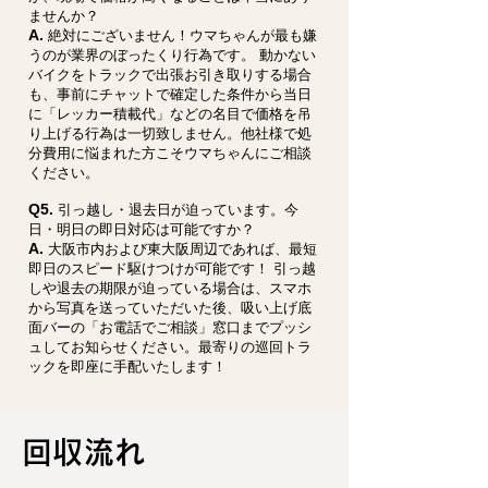
ませんか？
A.
絶対にございません！ウマちゃんが最も嫌
うのが業界のぼったくり行為です。 動かない
バイクをトラックで出張お引き取りする場合
も、事前にチャットで確定した条件から当日
に「レッカー積載代」などの名目で価格を吊
り上げる行為は一切致しません。他社様で処
分費用に悩まれた方こそウマちゃんにご相談
ください。
Q5.
引っ越し・退去日が迫っています。今
日・明日の即日対応は可能ですか？
A.
大阪市内および東大阪周辺であれば、最短
即日のスピード駆けつけが可能です！ 引っ越
しや退去の期限が迫っている場合は、スマホ
から写真を送っていただいた後、吸い上げ底
面バーの「お電話でご相談」窓口までプッシ
ュしてお知らせください。最寄りの巡回トラ
ックを即座に手配いたします！
回収流れ