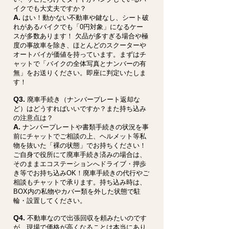
イクでも大丈夫ですか？
A.
はい！動かない不動車や鍵なし、シート破
れがあるバイクでも「0円対象」になるケー
スが多数あります！ 欠品が多すぎる場合や極
度の事故車を除き、ほとんどのスクーターや
オートバイが価値を持っています。まずはチ
ャットで「バイクの全体写真とナンバーの有
無」をお送りください。即座に判定いたしま
す！
Q3.
廃車手続き（ナンバープレート返却な
ど）はどうすればいいですか？また持ち込み
の注意点は？
A.
ナンバープレートや書類手続きの状況を事
前にチャットでご相談の上、ヘルメット等私
物を抜いた「裸の状態」でお持ちください！
ご自身で役所にて廃車手続き済みの場合は、
そのままエコステーションへドライブ・押歩
き等でお持ち込みOK！廃車手続きの代行やご
相談もチャットで承ります。持ち込み時は、
BOX内の私物やカバー類を外した状態で駐
輪・設置してください。
Q4.
不動車なので出張回収を頼みたいのです
が、現場で価格が高くなることは本当にあり