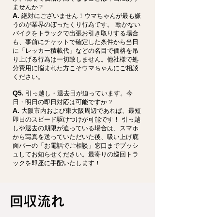
ませんか？
A.
絶対にございません！ウマちゃんが最も嫌
うのが業界のぼったくり行為です。 動かない
バイクをトラックで出張お引き取りする場合
も、事前にチャットで確定した条件から当日
に「レッカー積載代」などの名目で価格を吊
り上げる行為は一切致しません。他社様で処
分費用に悩まれた方こそウマちゃんにご相談
ください。
Q5.
引っ越し・退去日が迫っています。今
日・明日の即日対応は可能ですか？
A.
大阪市内および東大阪周辺であれば、最短
即日のスピード駆けつけが可能です！ 引っ越
しや退去の期限が迫っている場合は、スマホ
から写真を送っていただいた後、吸い上げ底
面バーの「お電話でご相談」窓口までプッシ
ュしてお知らせください。最寄りの巡回トラ
ックを即座に手配いたします！
回収流れ