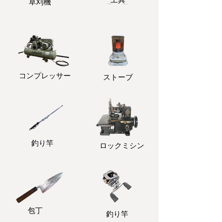
​草刈機
コンプレッサー
ストーブ
釣り竿
ロックミシン
包丁
釣り竿