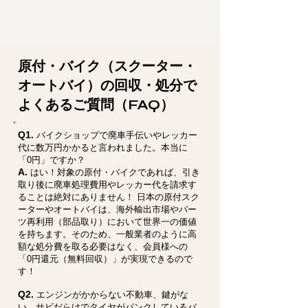
原付・バイク（スクーター・
オートバイ）の回収・処分で
よくあるご質問（FAQ）
Q1.
バイクショップで廃車手伝いやレッカー
代に数万円かかると言われました。本当に
「0円」ですか？
A.
はい！対象の原付・バイクであれば、引き
取り後に廃車処理費用やレッカー代を請求す
ることは絶対にありません！ 日本の原付スク
ーターやオートバイは、海外輸出市場やパー
ツ再利用（部品取り）において世界一の価値
を持ちます。そのため、一般業者のように高
額な処分費を取る必要はなく、会員様への
「0円還元（無料回収）」が実現できるので
す！
Q2.
エンジンがかからない不動車、鍵がな
い、サビだらけでタイヤがパンクしているバ