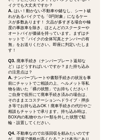
イクでも大丈夫ですか？
A.
はい！動かない不動車や鍵なし、シート破
れがあるバイクでも「0円対象」になるケー
スが多数あります！ 欠品が多すぎる場合や極
度の事故車を除き、ほとんどのスクーターや
オートバイが価値を持っています。まずはチ
ャットで「バイクの全体写真とナンバーの有
無」をお送りください。即座に判定いたしま
す！
Q3.
廃車手続き（ナンバープレート返却な
ど）はどうすればいいですか？また持ち込み
の注意点は？
A.
ナンバープレートや書類手続きの状況を事
前にチャットでご相談の上、ヘルメット等私
物を抜いた「裸の状態」でお持ちください！
ご自身で役所にて廃車手続き済みの場合は、
そのままエコステーションへドライブ・押歩
き等でお持ち込みOK！廃車手続きの代行やご
相談もチャットで承ります。持ち込み時は、
BOX内の私物やカバー類を外した状態で駐
輪・設置してください。
Q4.
不動車なので出張回収を頼みたいのです
が、現場で価格が高くなることは本当にあり