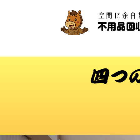
​空間に余
不用品回
四つ