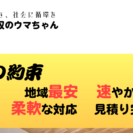
白を、社会に循環を
収のウマちゃん
の約束
最安
速
​地域
や
柔軟
な対応 ​見積り