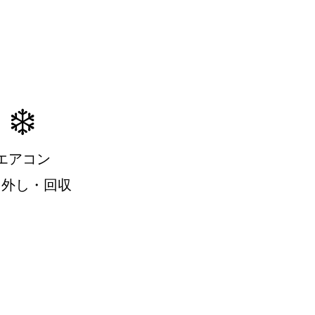
❄️
エアコン
り外し・回収