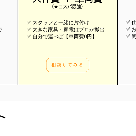
(★コスパ最強)
✅ 
✅ スタッフと一緒に片付け
✅ 
で
✅ 大きな家具・家電はプロが搬出
✅ 
✅ 自分で運べば【車両費0円】
相談してみる
ト