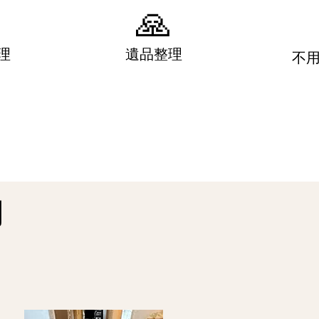
🙏
理
遺品整理
不
​