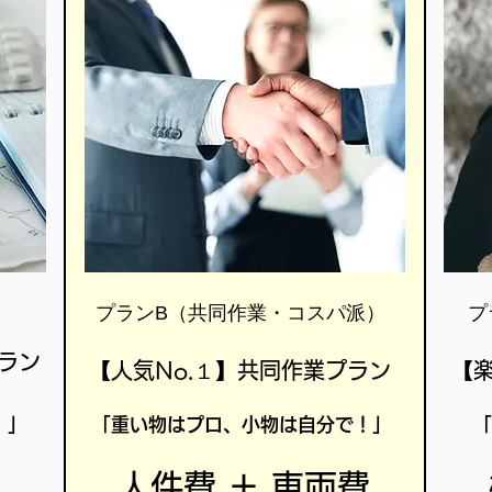
プランB（共同作業・コスパ派）
プ
ラン
【人気No.１】共同作業プラン
【
！」
「重い物はプロ、小物は自分で！」
「
人件費 ＋ 車両費