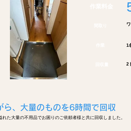
作業料金
​
間取り
作業
1
2
回収量
ら、​大量のものを6時間で回収
で溢れた大量の不用品でお困りのご依頼者様と共に回収しました。