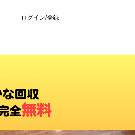
ログイン/登録
かな回収
無料
完全