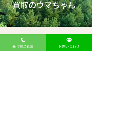
買取のウマちゃん
不用品回収・買取のウマちゃんは不用
品の処分・廃棄を最適化し、人々の健康
受付担当直通
お問い合わせ
で快適な生活・ビジネス環境の作りをサ
ポートする不用品回収・買取業者で
す。
不用品買取回収のウマちゃんは不用品
の10年以上の3R即ちリデュース
（Reduce）、リユース（Reuse）、リサ
イクル（Recycle）の経験とノウハウを生
かして、品物の価値を見出し、お客様に
コスパが高い不用品処分・廃棄のサービ
スを提供いたします。