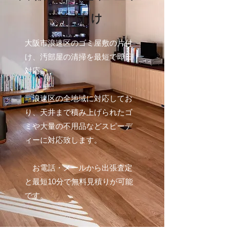
片付け
大阪市浪速区のゴミ屋敷の片付
け、汚部屋の清掃を最短で即日
対応。
浪速区の全地域に対応してお
り、天井まで積み上げられたゴ
ミや大量の不用品などスピーデ
ィーに対応致します。
お電話・メールから出張査定
と最短10分で無料見積りが可能
です。