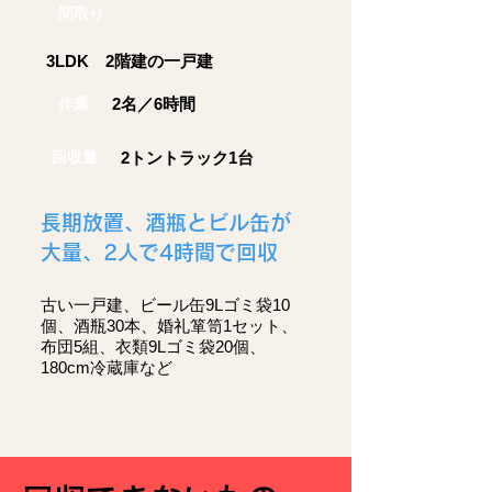
間取り
3LDK 2階建の一戸建
作業
2名／6時間
回収量
2トントラック1台
長期放置、​酒瓶とビル缶が
大量、2人で4時間で回収
​古い一戸建、ビール缶9Lゴミ袋10
個、酒瓶30本、婚礼箪笥1セット、
布団5組、衣類9Lゴミ袋20個、
180cm冷蔵庫など