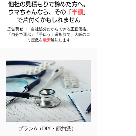
他社の見積もりで諦めた方へ。
ウマちゃんなら、その「
半額
」
で片付くかもしれません
広告費ゼロ・自社処分だからできる正直価格。
「自分で運ぶ」「手伝う」選択肢で、大阪のゴ
ミ屋敷を
最安
解決します​
プランA（DIY・節約派）