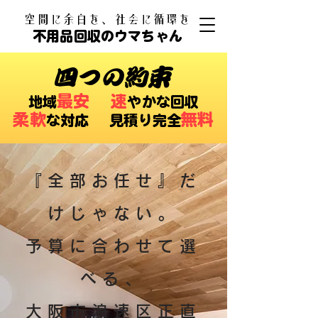
​空間に余白を、社会に循環を
不用品回収のウマちゃん
四つの約束
最安
速
​地域
やかな回収
柔軟
無料
な対応 ​見積り完全
『全部お任せ』だ
けじゃない。
予算に合わせて選
べる、
大阪市浪速区正直