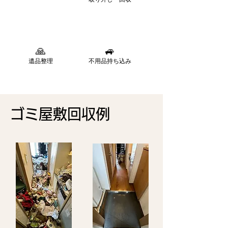
🙏
🚙
遺品整理
不用品持ち込み
​ゴミ屋敷回収例​