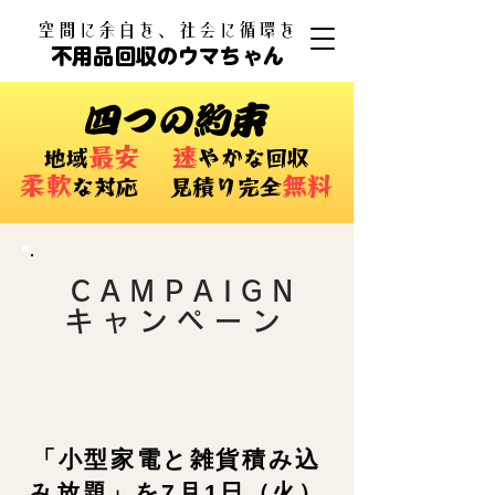
​空間に余白を、社会に循環を
不用品回収のウマちゃん
四つの約束
最安
速
​地域
やかな回収
柔軟
無料
な対応 ​見積り完全
CAMPAIGN
​キャンペーン
「小型家電と雑貨積み込
み放題」を7月1日（火）