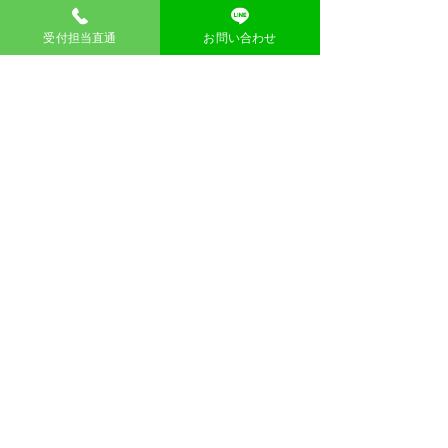
クルについて
受付担当直通
お問い合わせ
１ リサイクル・リユースを行い処
分費用の削減、料金低価格化を実現
不用品買取回収のウマちゃんは回収品のリサ
イクル・リユースを行い、ゴミの減少に努め
ています。大阪府内より回収した再利用可能
な不用品は適切に分別して資源としてリサイ
クルしたり、中古品を必要とされている方へ
再販します。こうした取り組みを徹底するこ
とで処分コストを削減し、格安のサービス提
供を実現しています。
2 徹底した仕分けでリサイクル率
UP
資源化が可能な物は徹底的に分別
大阪府内より回収した不用品・粗大ゴミは品
種ごとに細かく分別します。廃品もそのまま
廃棄せず、分別してリサイクル処分すること
で不用品の再利用を徹底しています。このよ