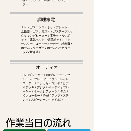
機 / ミシン/ゲーム機/パソコン/モニ
ター
調理家電
ＩＨ・ガスコンロ / ホットプレート /
炊飯器（ガス、電気） / ガステーブル /
クッキングヒーター / 電子ケトル / ポ
ット（電気ポット・保温ポット） / ト
ースター / コーヒーメーカー / 精米機 /
ホームフリーザー / ホームベーカリー
（パン焼き器）
オーディオ
DVDプレーヤー / CDプレーヤー / ブ
ルーレイプレーヤー / ブルーレイレ
コーダー / ラジカセ / コンポ / ビデ
オデッキ / デジタルオーディオプレ
ーヤー / ホームシアターシステム /
ICレコーダー / iPod / アンプ / ステ
レオ / スピーカー / ヘッドホン
作業当日の流れ