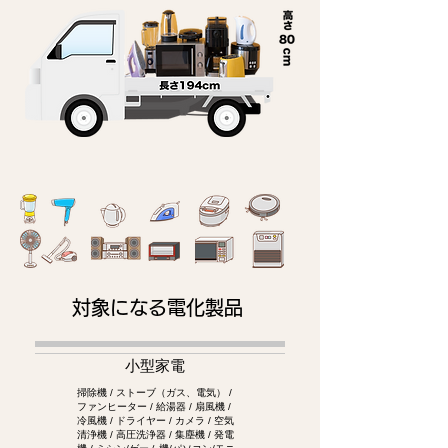
対象になる電化製品
小型家電
掃除機 / ストーブ（ガス、電気） /
ファンヒーター / 給湯器 / 扇風機 /
冷風機 / ドライヤー / カメラ / 空気
清浄機 / 高圧洗浄器 / 集塵機 / 発電