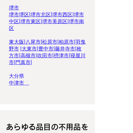
堺市
堺市堺区
|
堺市北区
|
堺市西区
|
堺市
中区
|
堺市東区|
堺市美原区
|
堺市南
区
東大阪
|
八尾市
|
松原市
|
柏原市
|
羽曳
野市
|
大東市
|
豊中市
|
藤井寺市
|
枚
方市
|
高槻市
|
吹田市
|
摂津市
|
寝屋川
市
|
門真市
|
大分県
中津市
あらゆる品目の不用品を