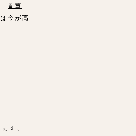
着
骨董
が高
。
きます。