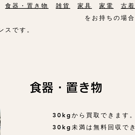
た
食器​・置き物
雑貨
家具
家電
古
持ちの場合は今
ンスです。
食器・置き物
30kgから買取できます
30kg未満は無料回収で