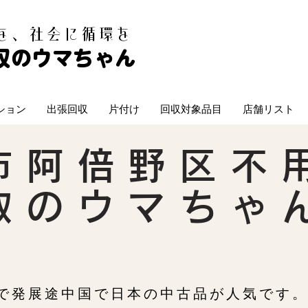
白を、社会に循環を
収のウマちゃん
ション
出張回収
片付け
回収対象品目
店舗リスト
市阿倍野区不
取のウマちゃ
発展途中国で日本の中古品が人気です。