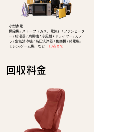
小型家電
掃除機 / ストーブ（ガス、電気） / ファンヒータ
ー / 給湯器 / 扇風機 / 冷風機 / ドライヤー / カメ
ラ / 空気清浄機 / 高圧洗浄器 / 集塵機 / 発電機 /
ミシン/ゲーム機 など
10点まで
回収料金