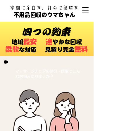
​空間に余白を、社会に循環を
不用品回収のウマちゃん
四つの約束
最安
速
​地域
やかな回収
柔軟
無料
な対応 ​見積り完全
マッサージチェアの処分・廃棄でこん
なお悩みありませか？