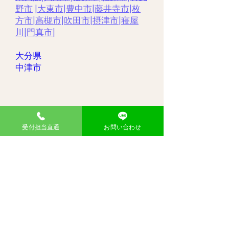
野市
|
大東市
|
豊中市
|
藤井寺市
|
枚
方市
|
高槻市
|
吹田市
|
摂津市
|
寝屋
川
|
門真市
|
大分県
​中津市
受付担当直通
お問い合わせ