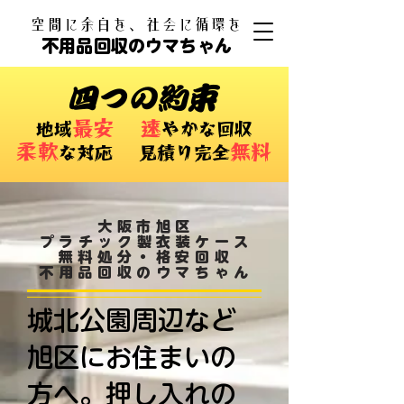
​空間に余白を、社会に循環を
不用品回収のウマちゃん
四つの約束
最安
速
​地域
やかな回収
柔軟
無料
な対応 ​見積り完全
大阪市旭区
プラチック製衣装ケース
無料処分・格安回収
不用品回収のウマちゃん
城北公園周辺など
旭区にお住まいの
方へ。押し入れの