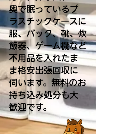
奥で眠っているプ
ラスチックケースに
服、バック、靴、炊
飯器、ゲーム機など
不用品を入れたま
ま格安出張回収に
伺います。無料のお
持ち込み処分も大
歓迎です。