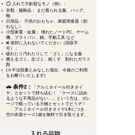
⭕️ 入れて大歓迎なモノ（例）：
衣類・服飾品： まだ着られる服、バッグ、
靴
日用品： 子供のおもちゃ、家庭用食器（割
れなし）
小型家電・金属： 壊れたノートPC、ゲーム
機、フライパン、鍋、手動工具 など
❌ 絶対に入れないでください（回収不
可）：
破れたり汚れたりして「ゴミ」になる服
燃えるゴミ、生ゴミ、紙くず、割れたガラス
類
(※不法投棄とみなした場合、今後のご利用
をお断りいたします)
🚗 条件2：
「アルミホイール付きタイ
ヤ」とセットで持ち込む！ 「ケースに詰め
るような不用品がない…」という方は、ガレ
ージで眠っている大物とセットでどうぞ！
アルミホイール付きタイヤ1本につき、
空の衣装ケース1個を無料で引き取ります。
​入れる品物