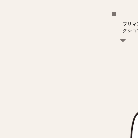
フリマ
クショ