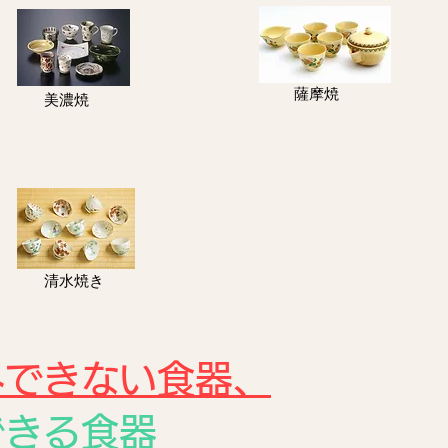
​薩摩焼
美濃焼
​清水焼き
みできない食器、
できる食器