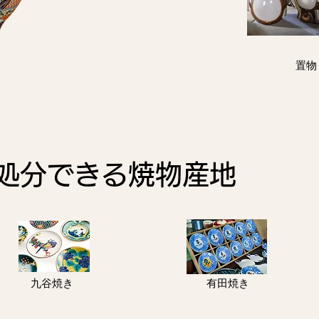
置物
処分できる焼物産地
九谷焼き
有田焼き