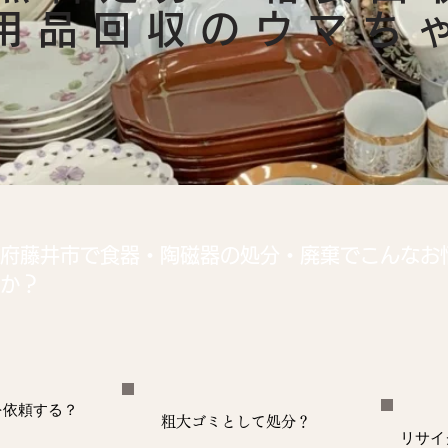
不用品回収のウマち
府藤井市で食器・陶磁器の処分・廃棄でこんなお
か？
を依頼する？
粗大ゴミとして処分？
リサイ