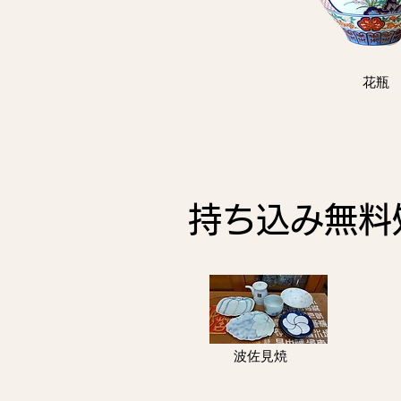
花瓶
持ち込み無料
​波佐見焼