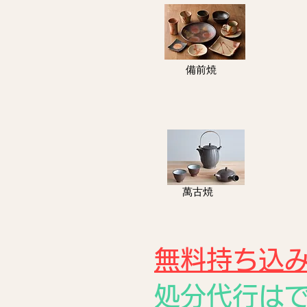
備前焼
​萬古焼
無料持ち込
処分代行は