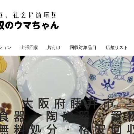
白を、社会に循環を
収のウマちゃん
ション
出張回収
片付け
回収対象品目
店舗リスト
大阪府藤井市
食器・陶磁器・置
無料処分・格安回