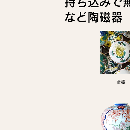
持ち込みで
など陶磁器
食器