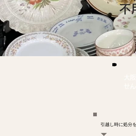
​
大阪
せん
引越し時に処分