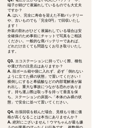
端子が錆びて液漏れしているものでも大丈夫
ですか？
A.
はい、完全に寿命を迎えた不動バッテリー
や、古いものでも「完全0円」で回収いたし
ます！
外装の割れがひどく液漏れしている場合は安
全確保のため事前にチャットで写真をご相談
ください。一般的な廃バッテリーであれば、
どれだけ古くても問題なくお引き取りいたし
ます。
Q3.
エコステーションに持っていく際、梱包
や運び方の注意点はありますか？
A.
段ボール箱や袋に入れず、必ず「倒れない
ように立てた裸の状態」で置いてください！
横倒しにすると希硫酸などの内部電解液が漏
れ出し、重大な事故につながる恐れがありま
す。持ち運ぶ際は取っ手を持って垂直を保
ち、ステーションの床面へ「本体のみ裸の状
態」で安全に並べて置いてください。
Q4.
出張回収を頼んだ場合、見積もり後に価
格が高くなることは本当にありませんか？
A.
絶対にございません！ウマちゃんが最も嫌
うのが業界のぼったくり行為です。 複数個の