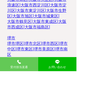
浪速区
|
大阪市西淀川区
|
大阪市淀
川区
|
大阪市東淀川区
|
大阪市生野
区
|
大阪市旭区
|
大阪市城東区
|
大阪市鶴見区
|
大阪市東成区
|
大阪
市西成区
|
大阪市福島区
|
堺市
堺市堺区
|
堺市北区
|
堺市西区
|
堺市
中区
|
堺市東区|
堺市美原区
|
堺市南
区
東大阪市
|
八尾市
|
松原市|
柏原市
|
羽
受付担当直通
お問い合わせ
曳野市
|
大東市
|
豊中市
|
藤井寺市
|
枚方市
|
高槻市
|
吹田市
|
摂津市
|
寝屋
川市
|
門真市
|
茨木市
|
大分県
中津市