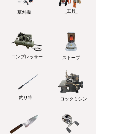
​工具
​草刈機
コンプレッサー
ストーブ
釣り竿
ロックミシン