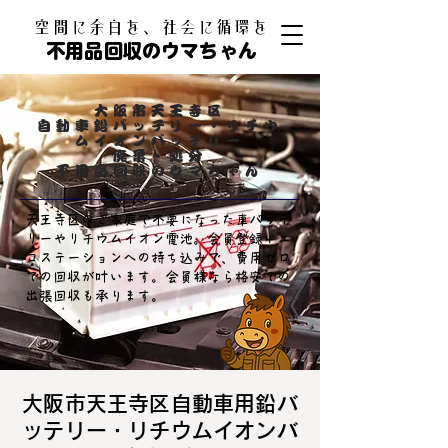
​空間に余白を、社会に循環を
不用品回収のウマちゃん
大阪市天王寺区
自動車鉛バッテリー・リチウ
ムイオンバッテリー
​廃棄・処分
​不用品回収のウマちゃん
天王寺区のご家庭で不要になった車バッテ
リーやリチウムイオン電池。会員登録＋エ
コステーションへの持ち込みで、費用ゼロ
での回収が叶います。会員様なら格安での
出張回収も承ります。
大阪市天王寺区自動車用鉛バ
ッテリー・リチウムイオンバ