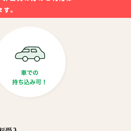
ます。
料受入