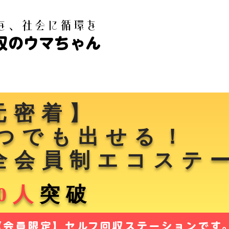
白を、社会に循環を
収のウマちゃん
元密着】
いつでも出せる！
全会員制エコステ
00人
突破
【会員限定】セルフ回収ステーションです