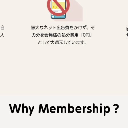
様自
膨大なネット広告費をかけず、そ
、人
の分を会員様の処分費用「0円」
！
として大還元しています。
Why Membership？