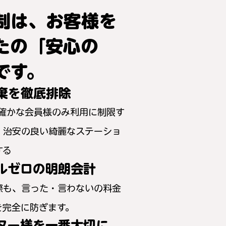
制は、お客様を
たの「安心の
です。
棄を徹底排除
確かな会員様のみ利用に制限す
、治安の良い綺麗なステーショ
する
ルゼロの明朗会計
際も、言った・言わないの料金
を完全に防ぎます。
ター様を一番大切に