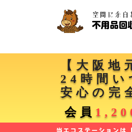
​空間に余
不用品回
【大阪地
24時間
安心の完
会員
1,2
当エコステーションは