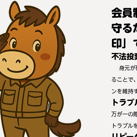
会員
守る
印」
不法投
身元が
ることで
ンを維持
トラブ
万が一の
トラブル
リピー