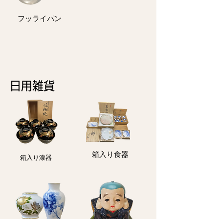
フッライパン
日用雑貨
箱入り食器
箱入り漆器