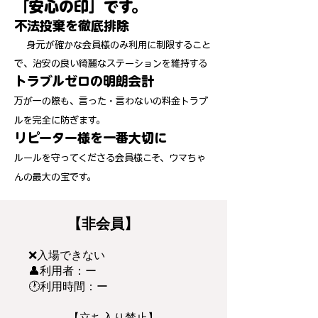
「安心の印」です。
不法投棄を徹底排除
身元が確かな会員様のみ利用に制限すること
で、治安の良い綺麗なステーションを維持する
トラブルゼロの明朗会計
万が一の際も、言った・言わないの料金トラブ
ルを完全に防ぎます。
リピーター様を一番大切に
ルールを守ってくださる会員様こそ、ウマちゃ
んの最大の宝です。
【非会員】
❌入場できない
👤利用者：ー
🕐利用時間：ー
【立ち入り禁止】