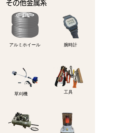
その他金属系
アルミホイール
​腕時計
​工具
​草刈機