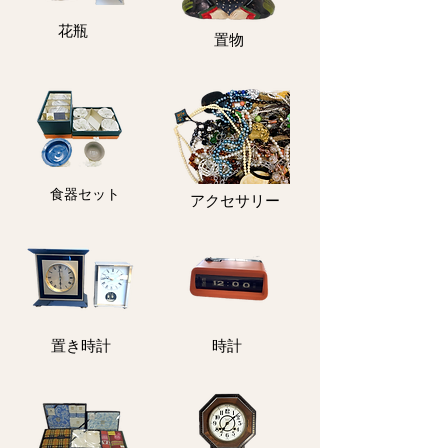
花瓶
置物
食器セット
アクセサリー
​置き時計
​時計