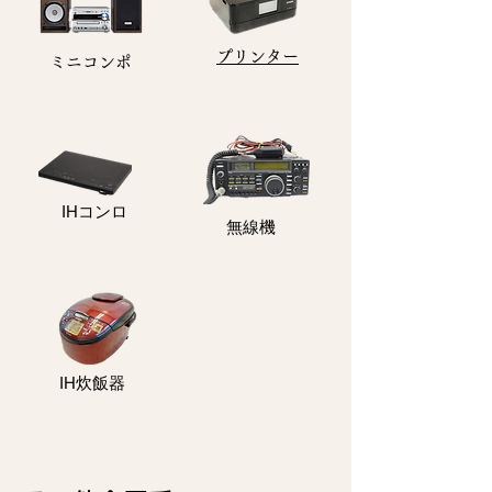
プリンター
​ミニコンポ
​IHコンロ
無線機
IH炊飯器