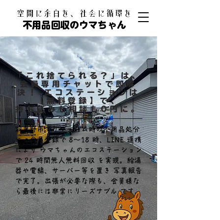
​空間に余白を、社会に循環を
不用品回収のウマちゃん
「これ捨てられる？」は、
会員専用チャットで即解
決！ エコステーションは
【無料登録】で、
持ち込みも相談も0円に。
羽曳野市でリフォーム時の不用品処分
に。会員登録で 8〜18 時、LINE 連携
により ウマちゃんのエコステーション
で 24 時間無人無料回収 を実現。給湯
器や電線、サーバー等を置き 写真報告
で完了。出張が必要な際も、会員様な
ら最後には非常にリーズナブル です。