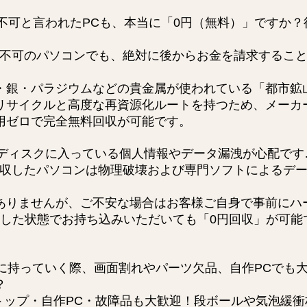
不可と言われたPCも、本当に「0円（無料）」ですか？
不可のパソコンでも、絶対に後からお金を請求するこ
銀・パラジウムなどの貴金属が使われている「都市鉱
リサイクルと高度な再資源化ルートを持つため、メーカ
用ゼロで完全無料回収が可能です。
ディスクに入っている個人情報やデータ漏洩が心配です
収したパソコンは物理破壊および専門ソフトによるデ
りませんが、ご不安な場合はお客様ご自身で事前にハ
り外した状態でお持ち込みいただいても「0円回収」が可
。
に持っていく際、画面割れやパーツ欠品、自作PCでも
？
トップ・自作PC・故障品も大歓迎！段ボールや気泡緩