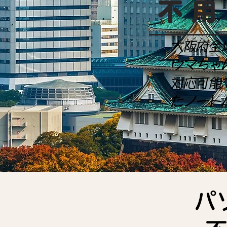
不用
大阪府全
ウマちゃ
対応可能
たノート
パ