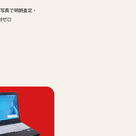
・写真で明朗査定・
対ゼロ