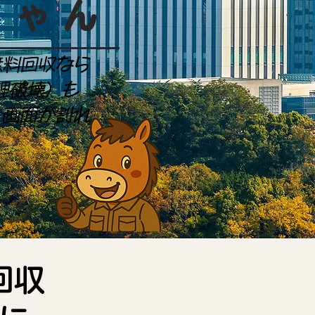
ちゃん
無料回収なら
理破壊）も
、画面が割れ
。
回収