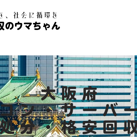
白を、社会に循環を
収のウマちゃん
大阪府
コン・サーバ
処分・格安回