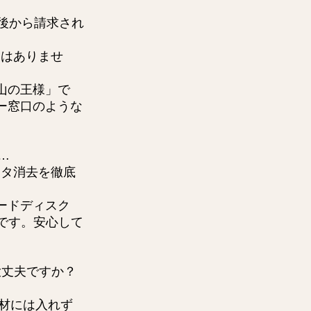
後から請求され
とはありませ
山の王様」で
ー窓口のような
…
ータ消去を徹底
ードディスク
能です。安心して
大丈夫ですか？
衝材には入れず