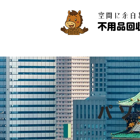
​空間に余
不用品回
パソ