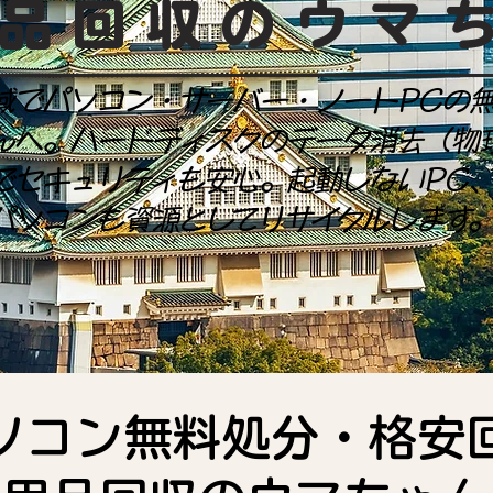
品回収のウマ
域でパソコン・サーバー・ノートPCの
んへ。ハードディスクのデータ消去（物
でセキュリティも安心。起動しないPC
パソコンも資源としてリサイクルします
ソコン無料処分・格安