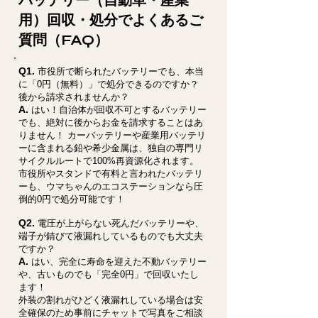
バッテリー（自動車・産業
用）回収・処分でよくあるご
質問（FAQ）
Q1.
市役所で断られたバッテリーでも、本当
に「0円（無料）」で処分できるのですか？
後から請求されませんか？
A.
はい！自治体が回収不可とするバッテリー
でも、絶対に後からお金を請求することはあ
りません！ カーバッテリーや産業用バッテリ
ーに含まれる鉛や希少金属は、独自の専門リ
サイクルルートで100%再資源化されます。
市役所やスタンドで有料と言われたバッテリ
ーも、ウマちゃんのエコステーションなら圧
倒的0円で処分可能です！
Q2.
電圧が上がらない死んだバッテリーや、
端子が錆びて液漏れしているものでも大丈夫
ですか？
A.
はい、完全に寿命を迎えた不動バッテリー
や、古いものでも「完全0円」で回収いたし
ます！
外装の割れがひどく液漏れしている場合は安
全確保のため事前にチャットで写真をご相談