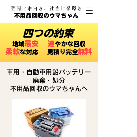
​空間に余白を、社会に循環を
不用品回収のウマちゃん
四つの約束
最安
速
​地域
やかな回収
柔軟
無料
な対応 ​見積り完全
車用・自動車用鉛バッテリー
廃棄・処分
不用品回収のウマちゃんへ