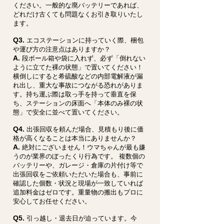
ください。一般的な廃バッテリーであれば、
どれだけ古くても問題なくお引き取りいたし
ます。
Q3.
エコステーションに持っていく際、梱包
や運び方の注意点はありますか？
A.
段ボール箱や袋に入れず、必ず「倒れない
ように立てた裸の状態」で置いてください！
横倒しにすると希硫酸などの内部電解液が漏
れ出し、重大な事故につながる恐れがありま
す。持ち運ぶ際は取っ手を持って垂直を保
ち、ステーションの床面へ「本体のみ裸の状
態」で安全に並べて置いてください。
Q4.
出張回収を頼んだ場合、見積もり後に価
格が高くなることは本当にありませんか？
A.
絶対にございません！ウマちゃんが最も嫌
うのが業界のぼったくり行為です。 複数個の
バッテリーや、ガレージ・倉庫の片付け等で
出張回収をご依頼いただいた場合も、事前に
確認した個数・状況と現場が一致していれば
追加料金はゼロです。重量物の搬出もプロに
安心してお任せください。
Q5.
引っ越し・退去日が迫っています。今