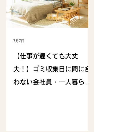
7月7日
【仕事が遅くても大丈
夫！】ゴミ収集日に間に合
わない会社員・一人暮らし
の救世主。24時間いつで
も“持ち込み0円”の「エコス
テーション」が凄すぎる！