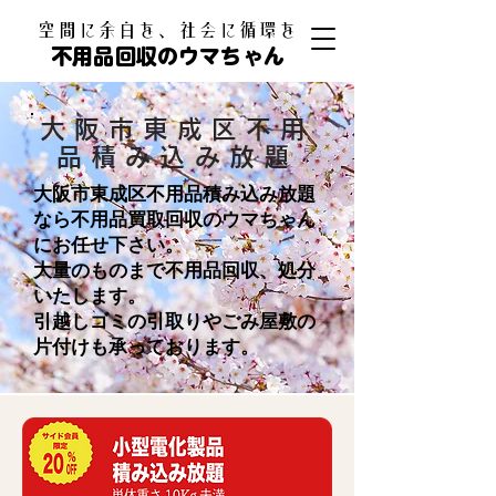
​空間に余白を、社会に循環を
不用品回収のウマちゃん
大阪市東成区不用
品積み込み放題
大阪市東成区不用品積み込み放題
なら不用品買取回収のウマちゃん
にお任せ下さい。
大量のものまで不用品回収、処分
いたします。
引越しゴミの引取りやごみ屋敷の
片付けも承っております。