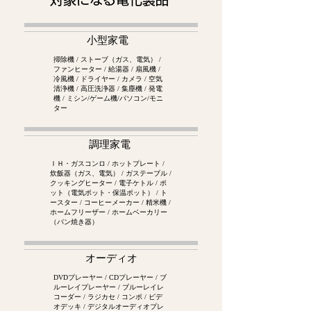
小型家電
掃除機 / ストーブ（ガス、電気） /
ファンヒーター / 給湯器 / 扇風機 /
冷風機 / ドライヤー / カメラ / 空気
清浄機 / 高圧洗浄器 / 集塵機 / 発電
機 / ミシン/ゲーム機/パソコン/モニ
ター
調理家電
ＩＨ・ガスコンロ / ホットプレート /
炊飯器（ガス、電気） / ガステーブル /
クッキングヒーター / 電子ケトル / ポ
ット（電気ポット・保温ポット） / ト
ースター / コーヒーメーカー / 精米機 /
ホームフリーザー / ホームベーカリー
（パン焼き器）
オーディオ
DVDプレーヤー / CDプレーヤー / ブ
ルーレイプレーヤー / ブルーレイレ
コーダー / ラジカセ / コンポ / ビデ
オデッキ / デジタルオーディオプレ