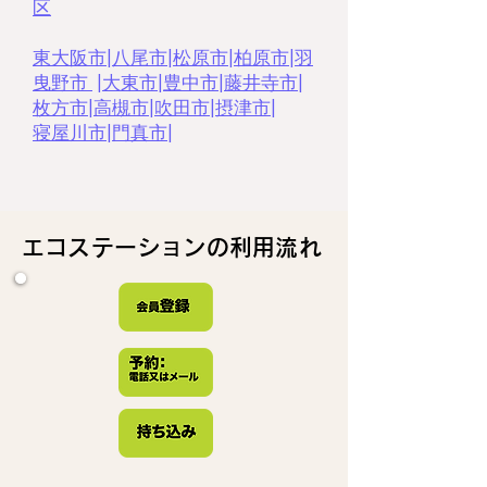
区
東大阪市
|
八尾市
|
松原市
|
柏原市
|
羽
曳野市
|
大東市
|
豊中市
|
藤井寺市
|
枚方市
|
高槻市
|
吹田市
|
摂津市
|
寝屋川市
|
門真市
|
エコステーションの利用流れ