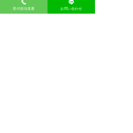
何かご不明な点がありましたら、お気軽
にお声がけくださいね。
受付担当直通
お問い合わせ
作業員がいない場合
エコステーションに作業員がいない場合
でも大丈夫です。
以下の手順で簡単に不用品を置いていた
だけます。
ご不要になったものを指定の場所に置い
てください。
置いていただいた不用品の写真を撮って
ください。
撮った写真を、弊社のチャットを通じて
お送りください
サイドのチャットで写真を送る流れ