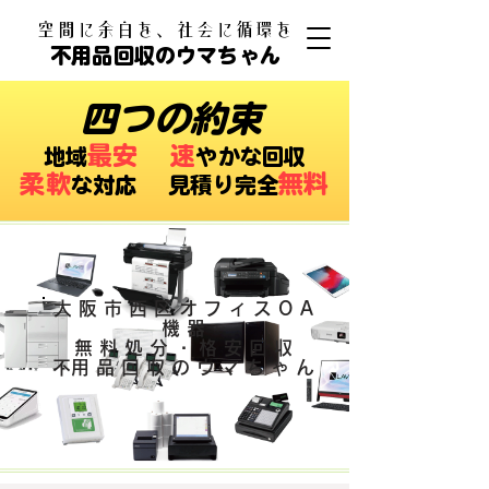
​空間に余白を、社会に循環を
不用品回収のウマちゃん
四つの約束
最安
速
​地域
やかな回収
柔軟
無料
な対応 ​見積り完全
大阪市西区オフィスOA
機器
無料処分・格安回収
​不用品回収のウマちゃん