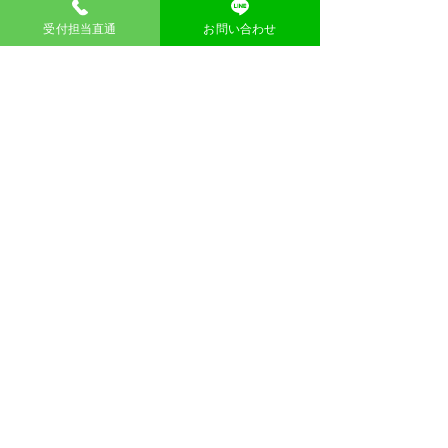
何かご不明な点がありましたら、お気軽
にお声がけくださいね。
受付担当直通
お問い合わせ
作業員がいない場合
エコステーションに作業員がいない場合
でも大丈夫です。
以下の手順で簡単に不用品を置いていた
だけます。
ご不要になったものを指定の場所に置い
てください。
置いていただいた不用品の写真を撮って
ください。
撮った写真を、弊社のチャットを通じて
お送りください
サイドのチャットで写真を送る流れ