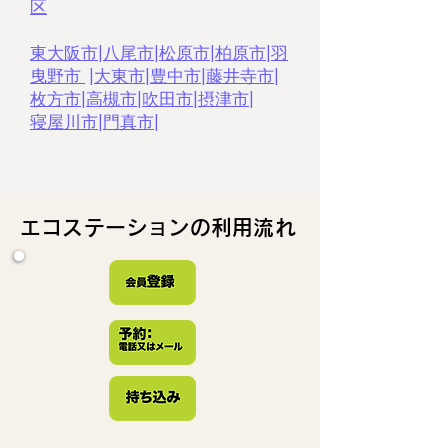
区
東大阪市
|
八尾市
|
松原市
|
柏原市
|
羽
曳野市
|
大東市
|
豊中市
|
藤井寺市
|
枚方市
|
高槻市
|
吹田市
|
摂津市
|
寝屋川市
|
門真市
|
エコステーションの利用流れ