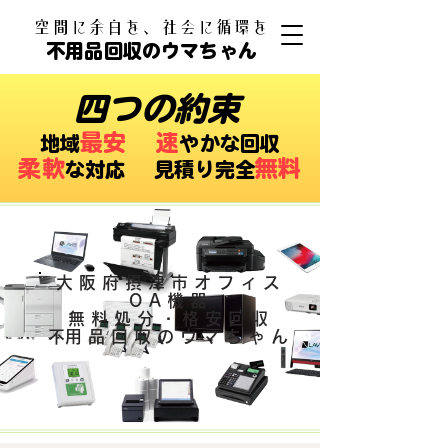
​空間に余白を、社会に循環を
不用品回収のウマちゃん
四つの約束
最安
速
​地域
やかな回収
柔軟
無料
な対応 ​見積り完全
大阪府摂津市オフィス
OA機器
無料処分・格安回収
​不用品回収のウマちゃん