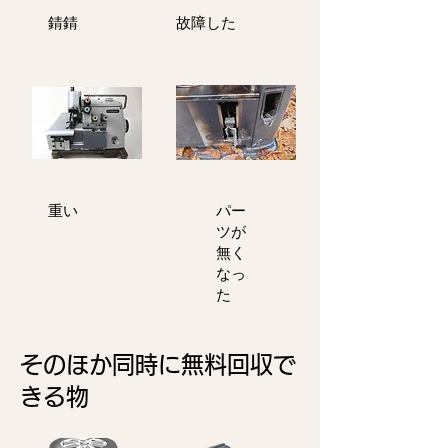
​錆錆
故障した
重い
パー
ツが
無く
なっ
た
そのほか同時に無料回収で
きる物