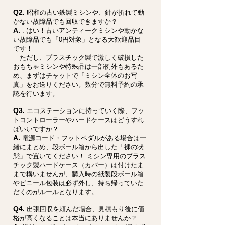
Q2.
昭和の古い鉄製ミシンや、針が折れて動
かない故障品でも回収できますか？
A.
. はい！古いアンティークミシンや動かな
い故障品でも「0円対象」となる大歓迎品目
です！
ただし、プラスチック製で激しく破損した
おもちゃミシンや特殊品は一部例外もあるた
め、まずはチャットで「ミシン全体のお写
真」をお送りください。数分で無料予約の承
認を行います。
Q3.
エコステーションに持っていく際、フッ
トコントローラーやハードケースはどうすれ
ばいいですか？
A.
電源コード・フットペダルがある場合は一
緒にまとめ、段ボール箱から出した「裸の状
態」で置いてください！ ミシン専用のプラス
チック製ハードケース（カバー）は付けたま
まで構いませんが、購入時の紙製段ボール箱
やビニール包装は必ず外し、持ち帰っていた
だくのがルールとなります。
Q4.
出張回収を頼んだ場合、見積もり後に価
格が高くなることは本当にありませんか？