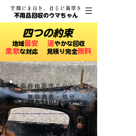
​空間に余白を、社会に循環を
不用品回収のウマちゃん
四つの約束
最安
速
​地域
やかな回収
柔軟
無料
な対応 ​見積り完全
大阪府柏原市ミシン・ロ
ックミシン
無料廃棄・処分
​不用品買取回収のウマち
ゃん