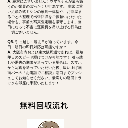
A.
絶対にございません！ウマちゃんが最も嫌
うのが業界のぼったくり行為です。 非常に重
い足踏み式ミシンの家具一体型や、お部屋ま
るごとの整理で出張回収をご依頼いただいた
場合も、事前の写真査定額を厳守します。当
日になって不当に運搬費を吊り上げる行為は
一切ございません。
Q5.
引っ越し・退去日が迫っています。今
日・明日の即日対応は可能ですか？
A.
大阪市内および東大阪周辺であれば、最短
即日のスピード駆けつけが可能です！ 引っ越
しや退去の期限が迫っている場合は、スマホ
から写真を送っていただいた後、吸い上げ底
面バーの「お電話でご相談」窓口までプッシ
ュしてお知らせください。最寄りの巡回トラ
ックを即座に手配いたします！
無料回収流れ