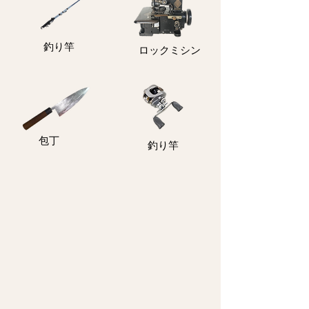
釣り竿
ロックミシン
包丁
釣り竿