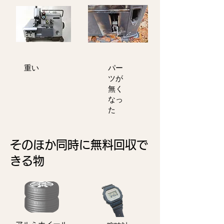
重い
パー
ツが
無く
なっ
た
そのほか同時に無料回収で
きる物