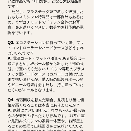
い故障品でも「0円対象」となる大歓迎品目
です！
ただし、プラスチック製で激しく破損した
おもちゃミシンや特殊品は一部例外もあるた
め、まずはチャットで「ミシン全体のお写
真」をお送りください。数分で無料予約の承
認を行います。
Q3.
エコステーションに持っていく際、フッ
トコントローラーやハードケースはどうすれ
ばいいですか？
A.
電源コード・フットペダルがある場合は一
緒にまとめ、段ボール箱から出した「裸の状
態」で置いてください！ ミシン専用のプラス
チック製ハードケース（カバー）は付けたま
まで構いませんが、購入時の紙製段ボール箱
やビニール包装は必ず外し、持ち帰っていた
だくのがルールとなります。
Q4.
出張回収を頼んだ場合、見積もり後に価
格が高くなることは本当にありませんか？
A.
絶対にございません！ウマちゃんが最も嫌
うのが業界のぼったくり行為です。 非常に重
い足踏み式ミシンの家具一体型や、お部屋ま
るごとの整理で出張回収をご依頼いただいた