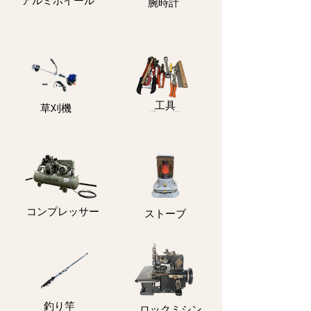
アルミホイール
​腕時計
​工具
​草刈機
コンプレッサー
ストーブ
釣り竿
ロックミシン