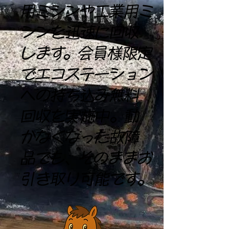
用ミシンや工業用ミ
シンを迅速に回収
します。会員様限定
でエコステーション
への持ち込み無料
回収を実施中。動
かなくなった故障
品でも、そのままお
引き取り可能です。