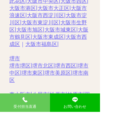
此花区
|
大阪市中央区
|
大阪市西区|
大阪市港区
|
大阪市大正区
|
大阪市
浪速区
|
大阪市西淀川区
|
大阪市淀
川区
|
大阪市東淀川区
|
大阪市生野
区
|
大阪市旭区
|
大阪市城東区
|
大阪
市鶴見区
|
大阪市東成区
|
大阪市西
成区
｜
大阪市福島区
|
堺市
堺市堺区
|
堺市北区
|
堺市西区
|
堺市
中区
|
堺市東区|
堺市美原区
|
堺市南
区
東大阪市
|
八尾市
|
松原市
|
柏原市
|
羽
曳野市 |
大東市
|
豊中市
|
藤井寺市
|
受付担当直通
お問い合わせ
枚方市
|
高槻市
|
吹田市
|
摂津市
|
寝屋
川市
|
門真市
|
茨木市
|
大分県
中津市|