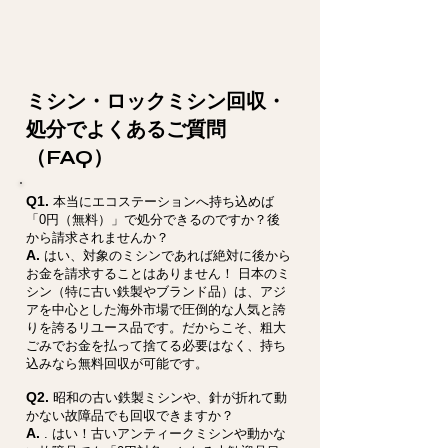
ミシン・ロックミシン回収・
処分でよくあるご質問
（FAQ）
Q1.
本当にエコステーションへ持ち込めば
「0円（無料）」で処分できるのですか？後
から請求されませんか？
A.
はい、対象のミシンであれば絶対に後から
お金を請求することはありません！ 日本のミ
シン（特に古い鉄製やブランド品）は、アジ
アを中心とした海外市場で圧倒的な人気と誇
りを誇るリユース品です。だからこそ、粗大
ごみでお金を払って捨てる必要はなく、持ち
込みなら無料回収が可能です。
Q2.
昭和の古い鉄製ミシンや、針が折れて動
かない故障品でも回収できますか？
A.
. はい！古いアンティークミシンや動かな