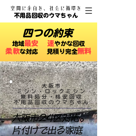
​空間に余白を、社会に循環を
不用品回収のウマちゃん
四つの約束
最安
速
​地域
やかな回収
柔軟
無料
な対応 ​見積り完全
大阪市
ミシン・ロックミシン
無料処分・格安回収
​不用品回収のウマちゃん
大阪市24区対応。
片付けで出る家庭