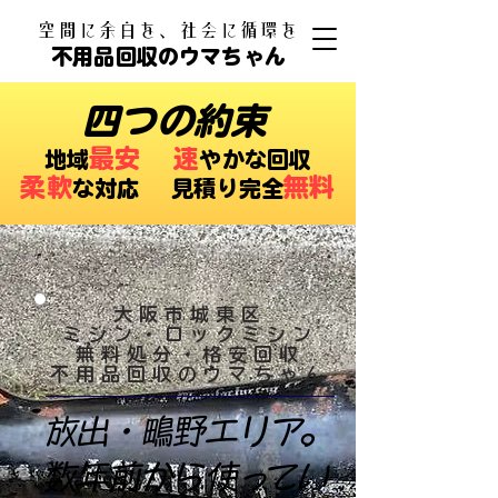
​空間に余白を、社会に循環を
不用品回収のウマちゃん
四つの約束
最安
速
​地域
やかな回収
柔軟
無料
な対応 ​見積り完全
大阪市城東区
ミシン・ロックミシン
無料処分・格安回収
​不用品回収のウマちゃん
放出・鴫野エリア。
数年前から使ってい