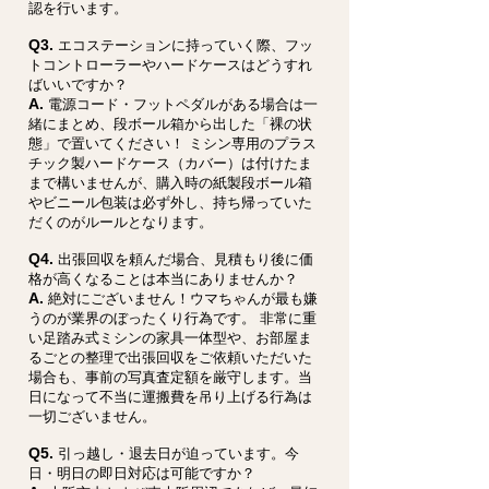
認を行います。
Q3.
エコステーションに持っていく際、フッ
トコントローラーやハードケースはどうすれ
ばいいですか？
A.
電源コード・フットペダルがある場合は一
緒にまとめ、段ボール箱から出した「裸の状
態」で置いてください！ ミシン専用のプラス
チック製ハードケース（カバー）は付けたま
まで構いませんが、購入時の紙製段ボール箱
やビニール包装は必ず外し、持ち帰っていた
だくのがルールとなります。
Q4.
出張回収を頼んだ場合、見積もり後に価
格が高くなることは本当にありませんか？
A.
絶対にございません！ウマちゃんが最も嫌
うのが業界のぼったくり行為です。 非常に重
い足踏み式ミシンの家具一体型や、お部屋ま
るごとの整理で出張回収をご依頼いただいた
場合も、事前の写真査定額を厳守します。当
日になって不当に運搬費を吊り上げる行為は
一切ございません。
Q5.
引っ越し・退去日が迫っています。今
日・明日の即日対応は可能ですか？