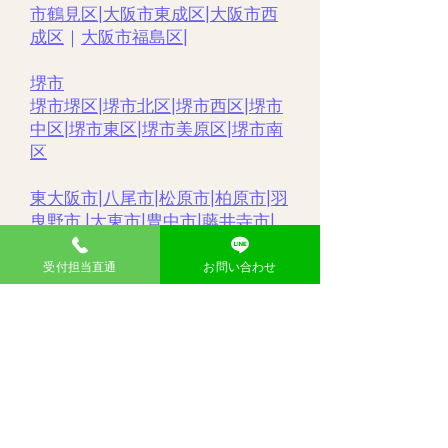
市鶴見区
|
大阪市東成区
|
大阪市西
成区
｜
大阪市福島区
|
堺市
堺市堺区
|
堺市北区
|
堺市西区
|
堺市
中区
|
堺市東区|
堺市美原区
|
堺市南
区
東大阪市
|
八尾市
|
松原市
|
柏原市
|
羽
曳野市 |
大東市
|
豊中市
|
藤井寺市
|
枚方市
|
高槻市
|
吹田市
|
摂津市
|
寝屋
川市
|
門真市
|
茨木市
|
受付担当直通
お問い合わせ
大分県
中津市|