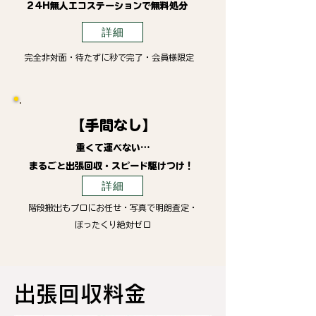
24H無人エコステーションで無料処分
詳細
完全非対面・待たずに秒で完了・会員様限定
【手間なし】
重くて運べない…
まるごと出張回収・スピード駆けつけ！
詳細
階段搬出もプロにお任せ・写真で明朗査定・
ぼったくり絶対ゼロ
​出張回収料金