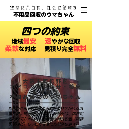
​空間に余白を、社会に循環を
不用品回収のウマちゃん
四つの約束
最安
速
​地域
やかな回収
柔軟
無料
な対応 ​見積り完全
大阪市阿倍野区
エアコン無料処分・格安
回収なら
不用品回収のウマちゃん
あべのハルカス周辺の再開発エリアから路地
裏まで。阿倍野区のエアコン処分は、即日対
応のウマちゃんへ。高層階の特殊設置（隠蔽
配管など）もプロが安全に取り外します。