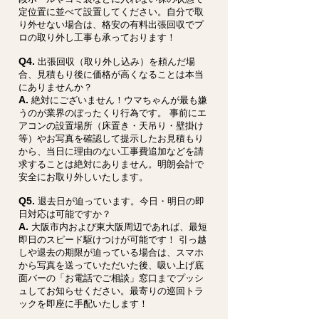
定位置に並べて設置してください。自分で取
り外せない場合は、格安の有料出張回収でプ
ロの取り外し工事も承っております！
Q4.
出張回収（取り外し込み）を頼んだ場
合、見積もり後に価格が高くなることは本当
にありませんか？
A.
絶対にございません！ウマちゃんが最も嫌
うのが業界のぼったくり行為です。 事前にエ
アコンの設置場所（床置き・天吊り・壁掛け
等）やお写真を確認して提示したお見積もり
から、当日に理由のない工事費追加などを請
求することは絶対にありません。明朗会計で
安全にお取り外しいたします。
Q5.
退去日が迫っています。今日・明日の即
日対応は可能ですか？
A.
大阪市内および東大阪周辺であれば、最短
即日のスピード駆けつけが可能です！ 引っ越
しや退去の期限が迫っている場合は、スマホ
から写真を送っていただいた後、吸い上げ底
面バーの「お電話でご相談」窓口までプッシ
ュしてお知らせください。最寄りの巡回トラ
ックを即座に手配いたします！