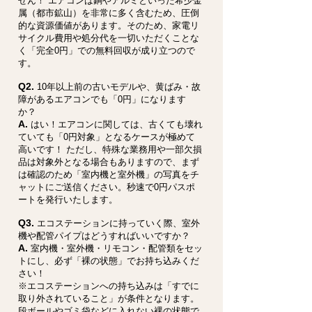
せん！ エアコンは銅やアルミといった希少金
属（都市鉱山）を非常に多く含むため、圧倒
的な資源価値があります。そのため、家電リ
サイクル費用や処分代を一切いただくことな
く「完全0円」での無料回収が成り立つので
す。
Q2.
10年以上前の古いモデルや、黄ばみ・故
障があるエアコンでも「0円」になります
か？
A.
はい！エアコンに関しては、古くても壊れ
ていても「0円対象」となるケースが極めて
高いです！ ただし、特殊な業務用や一部欠損
品は対象外となる場合もありますので、まず
は確認のため「室内機と室外機」の写真をチ
ャットにご送信ください。秒速で0円パスポ
ートを発行いたします。
Q3.
エコステーションに持っていく際、室外
機や配管パイプはどうすればいいですか？
A.
室内機・室外機・リモコン・配管類をセッ
トにし、必ず「裸の状態」でお持ち込みくだ
さい！
※エコステーションへの持ち込みは「すでに
取り外されていること」が条件となります。
段ボールやゴミ袋などに入れない裸の状態で