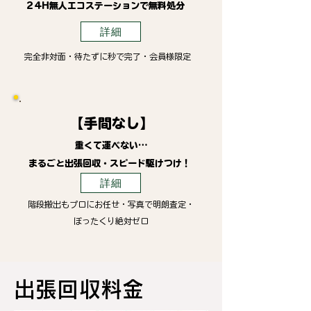
24H無人エコステーションで無料処分
詳細
完全非対面・待たずに秒で完了・会員様限定
【手間なし】
重くて運べない…
まるごと出張回収・スピード駆けつけ！
詳細
階段搬出もプロにお任せ・写真で明朗査定・
ぼったくり絶対ゼロ
​出張回収料金