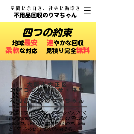
​空間に余白を、社会に循環を
不用品回収のウマちゃん
四つの約束
最安
速
​地域
やかな回収
柔軟
無料
な対応 ​見積り完全
大阪市大正区
エアコン無料処分・格安
回収なら
不用品回収のウマちゃん
運河に囲まれた大正区。トラックが入りにく
い住宅密集地でも、台車と人力で丁寧に運び
出します。IKEA近くにお住まいの方、家具
とエアコンのセット処分がお得です。