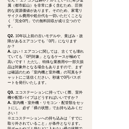
せん！ エアコンは銅やアルミといった希少金
属（都市鉱山）を非常に多く含むため、圧倒
的な資源価値があります。そのため、家電リ
サイクル費用や処分代を一切いただくことな
く「完全0円」での無料回収が成り立つので
す。
Q2.
10年以上前の古いモデルや、黄ばみ・故
障があるエアコンでも「0円」になります
か？
A.
はい！エアコンに関しては、古くても壊れ
ていても「0円対象」となるケースが極めて
高いです！ ただし、特殊な業務用や一部欠損
品は対象外となる場合もありますので、まず
は確認のため「室内機と室外機」の写真をチ
ャットにご送信ください。秒速で0円パスポ
ートを発行いたします。
Q3.
エコステーションに持っていく際、室外
機や配管パイプはどうすればいいですか？
A.
室内機・室外機・リモコン・配管類をセッ
トにし、必ず「裸の状態」でお持ち込みくだ
さい！
※エコステーションへの持ち込みは「すでに
取り外されていること」が条件となります。
段ボールやゴミ袋などに入れない裸の状態で