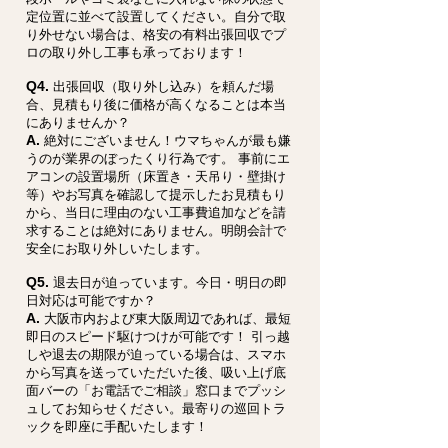
定位置に並べて設置してください。自分で取
り外せない場合は、格安の有料出張回収でプ
ロの取り外し工事も承っております！
Q4.
出張回収（取り外し込み）を頼んだ場
合、見積もり後に価格が高くなることは本当
にありませんか？
A.
絶対にございません！ウマちゃんが最も嫌
うのが業界のぼったくり行為です。 事前にエ
アコンの設置場所（床置き・天吊り・壁掛け
等）やお写真を確認して提示したお見積もり
から、当日に理由のない工事費追加などを請
求することは絶対にありません。明朗会計で
安全にお取り外しいたします。
Q5.
退去日が迫っています。今日・明日の即
日対応は可能ですか？
A.
大阪市内および東大阪周辺であれば、最短
即日のスピード駆けつけが可能です！ 引っ越
しや退去の期限が迫っている場合は、スマホ
から写真を送っていただいた後、吸い上げ底
面バーの「お電話でご相談」窓口までプッシ
ュしてお知らせください。最寄りの巡回トラ
ックを即座に手配いたします！