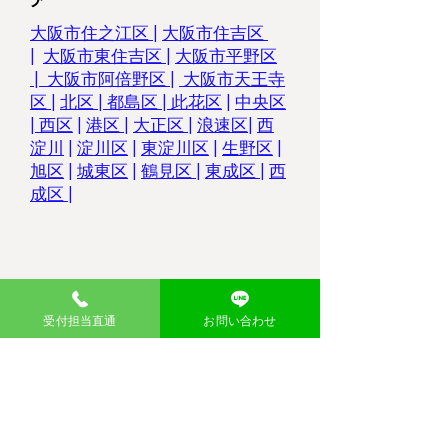
大阪市住之江区
|
大阪市住吉区
|
大阪市東住吉区
|
大阪市平野区
|
大阪市阿倍野区
|
大阪市天王寺
区
|
北区
|
都島区
|
此花区
|
中央区
|
西区
|
港区
|
大正区
|
浪速区
|
西
淀川
|
淀川区
|
東淀川区
|
生野区
|
旭区
|
城東区
|
鶴見区
|
東成区
|
西
成区
|
受付担当直通
お問い合わせ
東大阪御厨店
​買取のウマちゃん