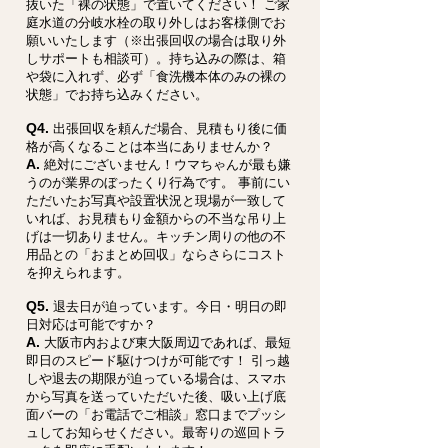
抜いた「裸の状態」で置いてください！ ご家
庭水道の分岐水栓の取り外しはお客様側でお
願いいたします（※出張回収の場合は取り外
しサポートも相談可）。持ち込みの際は、箱
や袋に入れず、必ず「食洗機本体のみの裸の
状態」でお持ち込みください。
Q4.
出張回収を頼んだ場合、見積もり後に価
格が高くなることは本当にありませんか？
A.
絶対にございません！ウマちゃんが最も嫌
うのが業界のぼったくり行為です。 事前にい
ただいたお写真や設置状況と現場が一致して
いれば、お見積もり金額からの不当な吊り上
げは一切ありません。キッチン周りの他の不
用品との「おまとめ回収」ならさらにコスト
を抑えられます。
Q5.
退去日が迫っています。今日・明日の即
日対応は可能ですか？
A.
大阪市内および東大阪周辺であれば、最短
即日のスピード駆けつけが可能です！ 引っ越
しや退去の期限が迫っている場合は、スマホ
から写真を送っていただいた後、吸い上げ底
面バーの「お電話でご相談」窓口までプッシ
ュしてお知らせください。最寄りの巡回トラ