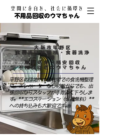
​空間に余白を、社会に循環を
不用品回収のウマちゃん
大阪市平野区
食器洗い乾燥機・食器洗浄
機
無料処分・格安回収
​不用品回収のウマちゃん
平野区の団地や市営住宅での食洗機整理
に。エレベーターなしの階からでも、出
張回収ならスタッフが手際よく下ろしま
す。**エコステーション（会員無料）**
への持ち込みも大歓迎です。