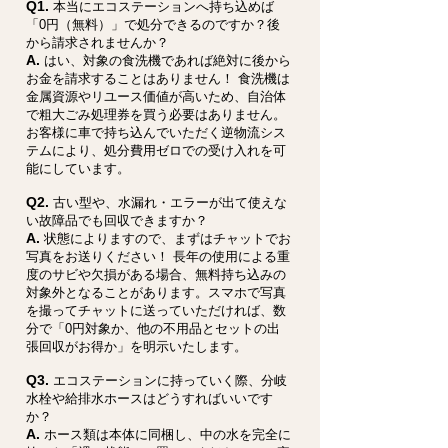
Q1.
本当にエコステーションへ持ち込めば
「0円（無料）」で処分できるのですか？後
から請求されませんか？
A.
はい、対象の食洗機であれば絶対に後から
お金を請求することはありません！ 食洗機は
金属資源やリユース価値が高いため、自治体
で粗大ごみ処理券を買う必要はありません。
お客様に車で持ち込んでいただく逆物流シス
テムにより、処分費用ゼロでの受け入れを可
能にしています。
Q2.
古い型や、水漏れ・エラーが出て使えな
い故障品でも回収できますか？
A.
状態によりますので、まずはチャットでお
写真をお送りください！ 長年の使用による重
度のサビや欠損がある場合、無料持ち込みの
対象外となることがあります。スマホで写真
を撮ってチャットに送っていただければ、数
分で「0円対象か、他の不用品とセットの出
張回収がお得か」を明示いたします。
Q3.
エコステーションに持っていく際、分岐
水栓や給排水ホースはどうすればいいです
か？
A.
ホース類は本体に同梱し、中の水を完全に