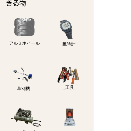
きる物
アルミホイール
​腕時計
​工具
​草刈機