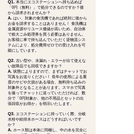
Q1.
本当にエコステーションへ持ち込めば
「0円（無料）」で処分できるのですか？後
から請求されませんか？
A.
はい、対象の食洗機であれば絶対に後から
お金を請求することはありません！ 食洗機は
金属資源やリユース価値が高いため、自治体
で粗大ごみ処理券を買う必要はありません。
お客様に車で持ち込んでいただく逆物流シス
テムにより、処分費用ゼロでの受け入れを可
能にしています。
Q2.
古い型や、水漏れ・エラーが出て使えな
い故障品でも回収できますか？
A.
状態によりますので、まずはチャットでお
写真をお送りください！ 長年の使用による重
度のサビや欠損がある場合、無料持ち込みの
対象外となることがあります。スマホで写真
を撮ってチャットに送っていただければ、数
分で「0円対象か、他の不用品とセットの出
張回収がお得か」を明示いたします。
Q3.
エコステーションに持っていく際、分岐
水栓や給排水ホースはどうすればいいです
か？
A.
ホース類は本体に同梱し、中の水を完全に