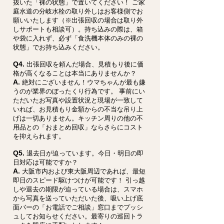
抜いた「裸の状態」で置いてください！ ご家
庭水道の分岐水栓の取り外しはお客様側でお
願いいたします（※出張回収の場合は取り外
しサポートも相談可）。持ち込みの際は、箱
や袋に入れず、必ず「食洗機本体のみの裸の
状態」でお持ち込みください。
Q4.
出張回収を頼んだ場合、見積もり後に価
格が高くなることは本当にありませんか？
A.
絶対にございません！ウマちゃんが最も嫌
うのが業界のぼったくり行為です。 事前にい
ただいたお写真や設置状況と現場が一致して
いれば、お見積もり金額からの不当な吊り上
げは一切ありません。キッチン周りの他の不
用品との「おまとめ回収」ならさらにコスト
を抑えられます。
Q5.
退去日が迫っています。今日・明日の即
日対応は可能ですか？
A.
大阪市内および東大阪周辺であれば、最短
即日のスピード駆けつけが可能です！ 引っ越
しや退去の期限が迫っている場合は、スマホ
から写真を送っていただいた後、吸い上げ底
面バーの「お電話でご相談」窓口までプッシ
ュしてお知らせください。最寄りの巡回トラ