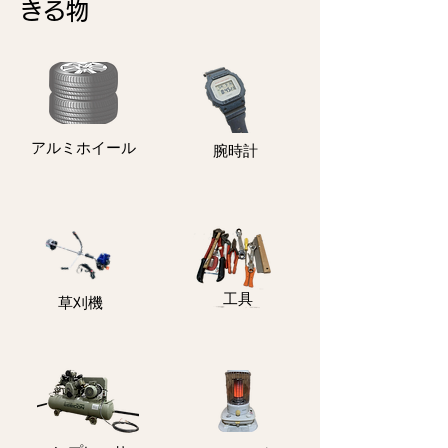
きる物
アルミホイール
​腕時計
​工具
​草刈機