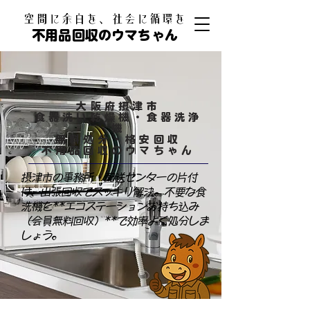
​空間に余白を、社会に循環を
不用品回収のウマちゃん
大阪府摂津市
食器洗い乾燥機・食器洗浄
機
無料処分・格安回収
​不用品回収のウマちゃん
摂津市の事務所・配送センターの片付
け、出張回収でスッキリ解決。不要な食
洗機を**エコステーションお持ち込み
（会員無料回収）**で効率よく処分しま
しょう。