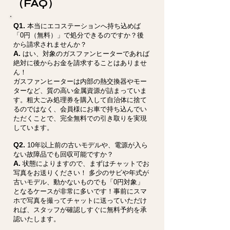
（FAQ）
Q1.
本当にエコステーションへ持ち込めば
「0円（無料）」で処分できるのですか？後
から請求されませんか？
A.
はい、対象のガスファンヒーターであれば
絶対に後からお金を請求することはありませ
ん！
ガスファンヒーターは内部の熱交換器やモー
ターなど、質の高い金属資源が詰まっていま
す。粗大ごみ処理券を購入して自治体に捨て
るのではなく、会員様にお車で持ち込んでい
ただくことで、完全無料での引き取りを実現
しています。
Q2.
10年以上前の古いモデルや、電源が入ら
ない故障品でも回収可能ですか？
A.
状態によりますので、まずはチャットでお
写真をお送りください！ 多少のサビや年式が
古いモデル、動かないものでも「0円対象」
となるケースが非常に多いです！事前にスマ
ホで写真を撮ってチャットに送っていただけ
れば、スタッフが確認しすぐに無料予約を承
認いたします。