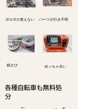
ボロボロ使えない
パーツが行き不明
​錆さび
​めっちゃ古い
各種自転車も
無料処
分