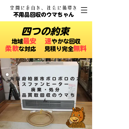
​空間に余白を、社会に循環を
不用品回収のウマちゃん
四つの約束
最安
速
​地域
やかな回収
柔軟
無料
な対応 ​見積り完全
大阪府柏原市ボロボロのガ
スファンヒーター
廃棄・処分
​不用品買取回収のウマちゃ
ん