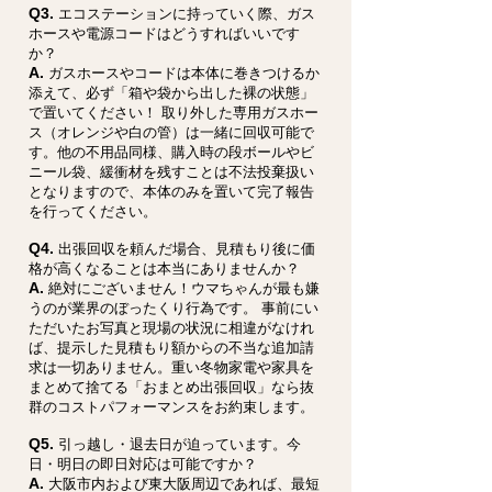
Q3.
エコステーションに持っていく際、ガス
ホースや電源コードはどうすればいいです
か？
A.
ガスホースやコードは本体に巻きつけるか
添えて、必ず「箱や袋から出した裸の状態」
で置いてください！ 取り外した専用ガスホー
ス（オレンジや白の管）は一緒に回収可能で
す。他の不用品同様、購入時の段ボールやビ
ニール袋、緩衝材を残すことは不法投棄扱い
となりますので、本体のみを置いて完了報告
を行ってください。
Q4.
出張回収を頼んだ場合、見積もり後に価
格が高くなることは本当にありませんか？
A.
絶対にございません！ウマちゃんが最も嫌
うのが業界のぼったくり行為です。 事前にい
ただいたお写真と現場の状況に相違がなけれ
ば、提示した見積もり額からの不当な追加請
求は一切ありません。重い冬物家電や家具を
まとめて捨てる「おまとめ出張回収」なら抜
群のコストパフォーマンスをお約束します。
Q5.
引っ越し・退去日が迫っています。今
日・明日の即日対応は可能ですか？
A.
大阪市内および東大阪周辺であれば、最短