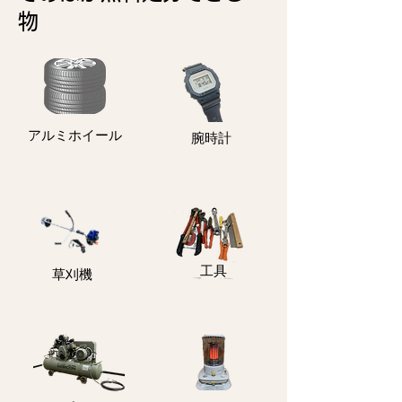
物
アルミホイール
​腕時計
​工具
​草刈機