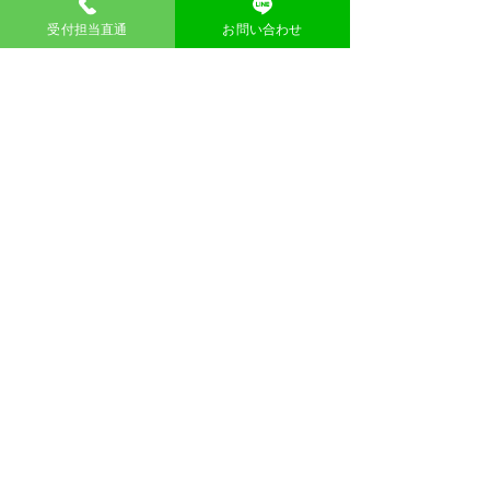
受付担当直通
お問い合わせ
東大阪御厨店
​不用品回収のウマちゃん
住所
〒577-0032 大阪府東大阪市御厨３丁目８−８
​alexanderkim1980@gmail.com
TEL: 090-6298-2842