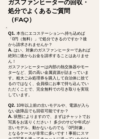
ガスファンヒーターの回収・
処分でよくあるご質問
（FAQ）
Q1.
本当にエコステーションへ持ち込めば
「0円（無料）」で処分できるのですか？後
から請求されませんか？
A.
はい、対象のガスファンヒーターであれば
絶対に後からお金を請求することはありませ
ん！
ガスファンヒーターは内部の熱交換器やモー
ターなど、質の高い金属資源が詰まっていま
す。粗大ごみ処理券を購入して自治体に捨て
るのではなく、会員様にお車で持ち込んでい
ただくことで、完全無料での引き取りを実現
しています。
Q2.
10年以上前の古いモデルや、電源が入ら
ない故障品でも回収可能ですか？
A.
状態によりますので、まずはチャットでお
写真をお送りください！ 多少のサビや年式が
古いモデル、動かないものでも「0円対象」
となるケースが非常に多いです！事前にスマ
ホで写真を撮ってチャットに送っていただけ