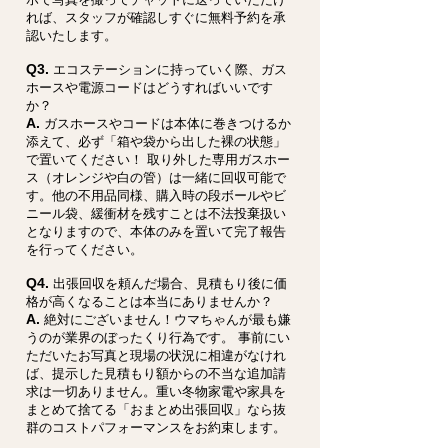
れば、スタッフが確認しすぐに無料予約を承
認いたします。
Q3.
エコステーションに持っていく際、ガス
ホースや電源コードはどうすればいいです
か？
A.
ガスホースやコードは本体に巻きつけるか
添えて、必ず「箱や袋から出した裸の状態」
で置いてください！ 取り外した専用ガスホー
ス（オレンジや白の管）は一緒に回収可能で
す。他の不用品同様、購入時の段ボールやビ
ニール袋、緩衝材を残すことは不法投棄扱い
となりますので、本体のみを置いて完了報告
を行ってください。
Q4.
出張回収を頼んだ場合、見積もり後に価
格が高くなることは本当にありませんか？
A.
絶対にございません！ウマちゃんが最も嫌
うのが業界のぼったくり行為です。 事前にい
ただいたお写真と現場の状況に相違がなけれ
ば、提示した見積もり額からの不当な追加請
求は一切ありません。重い冬物家電や家具を
まとめて捨てる「おまとめ出張回収」なら抜
群のコストパフォーマンスをお約束します。