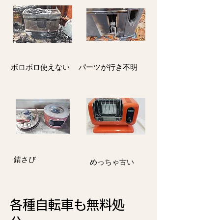
ボロボロ使えない
パーツが行き不明
​錆さび
​めっちゃ古い
各種自転車も
無料処