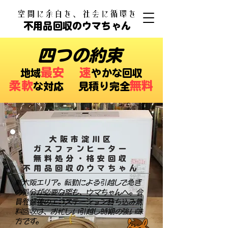
​空間に余白を、社会に循環を
不用品回収のウマちゃん
四つの約束
最安
速
​地域
やかな回収
柔軟
無料
な対応 ​見積り完全
大阪市淀川区
ガスファンヒーター
無料処分・格安回収
​不用品回収のウマちゃん
新大阪エリア。転勤による引越しで急ぎ
の処分が必要な際も、ウマちゃんへ。会
員登録後のエコステーション持ち込み無
料回収は、お忙しい引越し時期の強い味
方です。