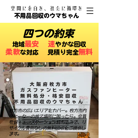
​空間に余白を、社会に循環を
不用品回収のウマちゃん
四つの約束
最安
速
​地域
やかな回収
柔軟
無料
な対応 ​見積り完全
大阪府枚方市
ガスファンヒーター
無料処分・格安回収
​不用品回収のウマちゃん
枚方市の広いエリアをカバー。枚方市内
でヒーターの捨て場所に困ったら。会員
登録＋エコステーション持ち込みで、リ
サイクル費用なしの無料回収をご提供し
ます。