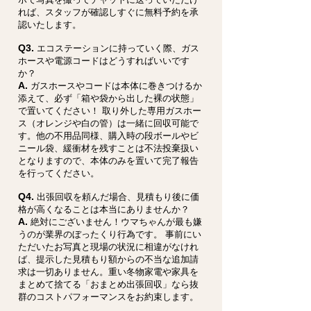
れば、スタッフが確認しすぐに無料予約を承
認いたします。
Q3.
エコステーションに持っていく際、ガス
ホースや電源コードはどうすればいいです
か？
A.
ガスホースやコードは本体に巻きつけるか
添えて、必ず「箱や袋から出した裸の状態」
で置いてください！ 取り外した専用ガスホー
ス（オレンジや白の管）は一緒に回収可能で
す。他の不用品同様、購入時の段ボールやビ
ニール袋、緩衝材を残すことは不法投棄扱い
となりますので、本体のみを置いて完了報告
を行ってください。
Q4.
出張回収を頼んだ場合、見積もり後に価
格が高くなることは本当にありませんか？
A.
絶対にございません！ウマちゃんが最も嫌
うのが業界のぼったくり行為です。 事前にい
ただいたお写真と現場の状況に相違がなけれ
ば、提示した見積もり額からの不当な追加請
求は一切ありません。重い冬物家電や家具を
まとめて捨てる「おまとめ出張回収」なら抜
群のコストパフォーマンスをお約束します。