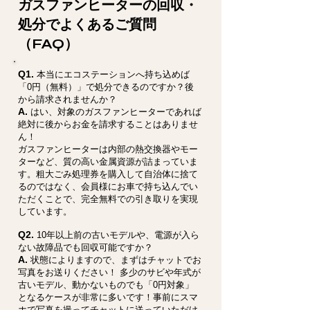
ガスファンヒーターの回収・
処分でよくあるご質問
（FAQ）
Q1.
本当にエコステーションへ持ち込めば
「0円（無料）」で処分できるのですか？後
から請求されませんか？
A.
はい、対象のガスファンヒーターであれば
絶対に後からお金を請求することはありませ
ん！
ガスファンヒーターは内部の熱交換器やモー
ターなど、質の高い金属資源が詰まっていま
す。粗大ごみ処理券を購入して自治体に捨て
るのではなく、会員様にお車で持ち込んでい
ただくことで、完全無料での引き取りを実現
しています。
Q2.
10年以上前の古いモデルや、電源が入ら
ない故障品でも回収可能ですか？
A.
状態によりますので、まずはチャットでお
写真をお送りください！ 多少のサビや年式が
古いモデル、動かないものでも「0円対象」
となるケースが非常に多いです！事前にスマ
ホで写真を撮ってチャットに送っていただけ