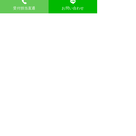
受付担当直通
お問い合わせ
東大阪御厨店
​不用品回収のウマちゃん
住所
〒577-0032 大阪府東大阪市御厨３丁目８−８
​alexanderkim1980@gmail.com
TEL: 090-6298-2842