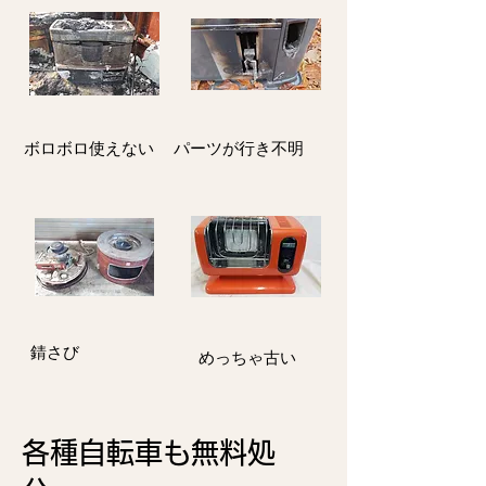
ボロボロ使えない
パーツが行き不明
​錆さび
​めっちゃ古い
各種自転車も
無料処