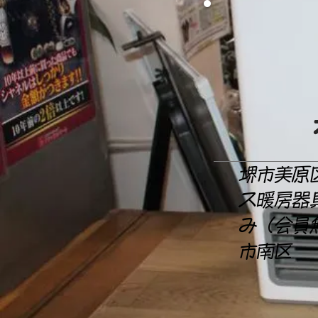
堺市美原
ス暖房器
み（会員
市南区