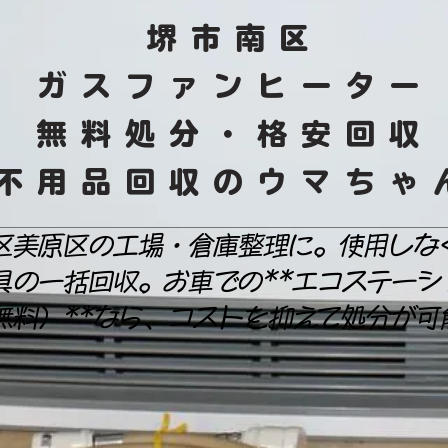
堺市南区
ガスファンヒーター
無料処分・格安回収
​不用品回収のウマちゃ
区美原区の工場・倉庫整理に。使用しな
具の一括回収。お車での**エコステーシ
無料）**なら、コストを抑えて処分が可