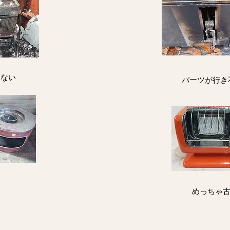
えない
パーツが行き
​めっちゃ