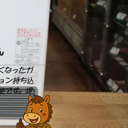
ん
くなったガ
ョン持ち込
能です。堺