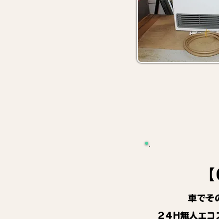
【
車でそ
24H無人エコ