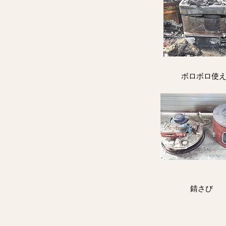
ボロボロ使
​錆さび