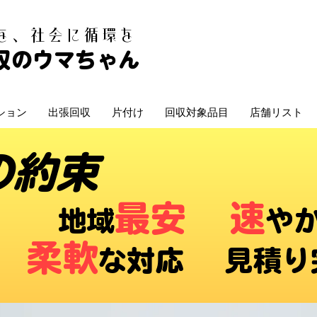
白を、社会に循環を
収のウマちゃん
ション
出張回収
片付け
回収対象品目
店舗リスト
の約束
最安
速
​地域
や
柔軟
な対応 ​見積り