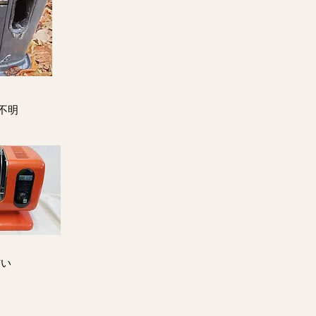
不明
古い