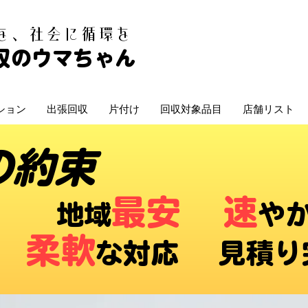
白を、社会に循環を
収のウマちゃん
ション
出張回収
片付け
回収対象品目
店舗リスト
の約束
最安
速
​地域
や
柔軟
な対応 ​見積り