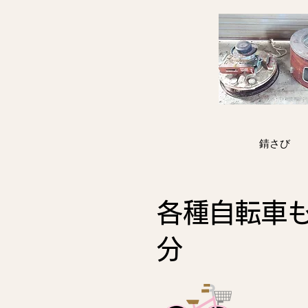
​錆さび
各種自転車
分