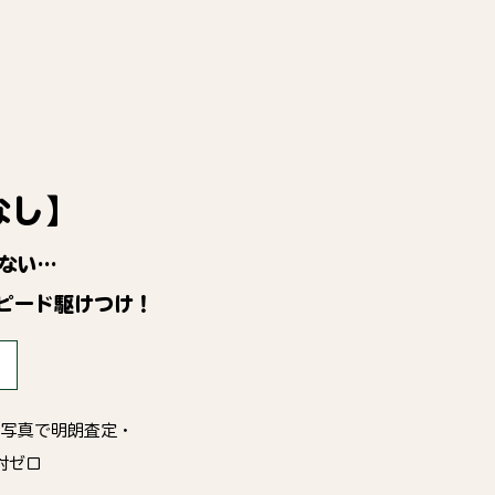
なし】
ない…
ピード駆けつけ！
・写真で明朗査定・
対ゼロ