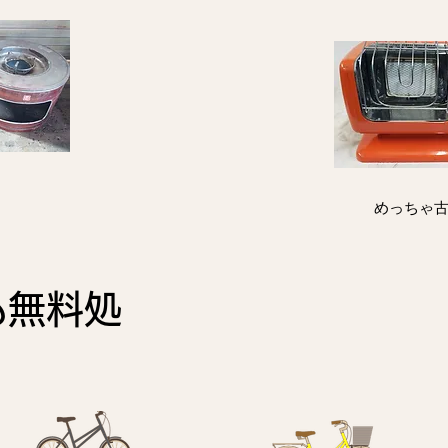
​めっちゃ
も
無料処