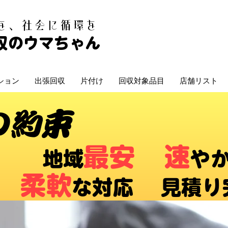
白を、社会に循環を
収のウマちゃん
ション
出張回収
片付け
回収対象品目
店舗リスト
の約束
最安
速
​地域
や
柔軟
な対応 ​見積り