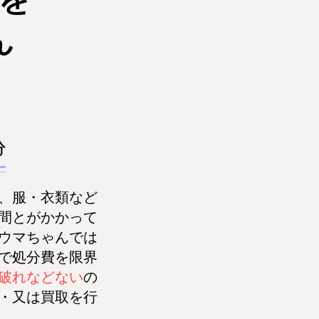
を
ん
分
、服・衣類など
間とがかかって
ウマちゃんでは
で処分費を限界
破れなどない
の
・又は買取を行