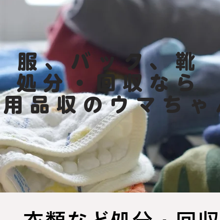
服、バック、靴
処分・回収なら
​不用品収のウマちゃ