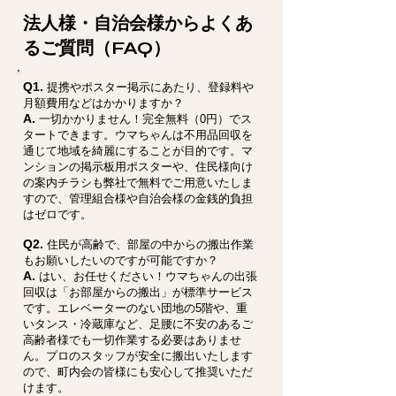
法人様・自治会様からよくあ
るご質問（FAQ）
Q1.
提携やポスター掲示にあたり、登録料や
月額費用などはかかりますか？
A.
一切かかりません！完全無料（0円）でス
タートできます。ウマちゃんは不用品回収を
通じて地域を綺麗にすることが目的です。マ
ンションの掲示板用ポスターや、住民様向け
の案内チラシも弊社で無料でご用意いたしま
すので、管理組合様や自治会様の金銭的負担
はゼロです。
Q2.
住民が高齢で、部屋の中からの搬出作業
もお願いしたいのですが可能ですか？
A.
はい、お任せください！ウマちゃんの出張
回収は「お部屋からの搬出」が標準サービス
です。エレベーターのない団地の5階や、重
いタンス・冷蔵庫など、足腰に不安のあるご
高齢者様でも一切作業する必要はありませ
ん。プロのスタッフが安全に搬出いたします
ので、町内会の皆様にも安心して推奨いただ
けます。