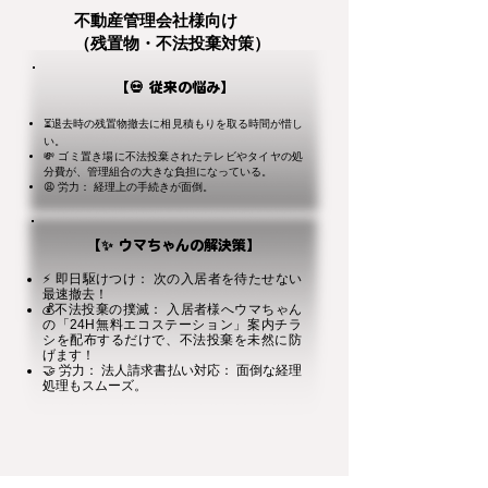
不動産管理会社様向け
（残置物・不法投棄対策）
【💀 従来の悩み】
⏳退去時の残置物撤去に相見積もりを取る時間が惜し
い。
💸 ゴミ置き場に不法投棄されたテレビやタイヤの処
分費が、管理組合の大きな負担になっている。
😩 労力： 経理上の手続きが面倒。
【✨ ウマちゃんの解決策】
⚡ 即日駆けつけ： 次の入居者を待たせない
最速撤去！
💰不法投棄の撲滅： 入居者様へウマちゃん
の「24H無料エコステーション」案内チラ
シを配布するだけで、不法投棄を未然に防
げます！
🤝 労力： 法人請求書払い対応： 面倒な経理
処理もスムーズ。