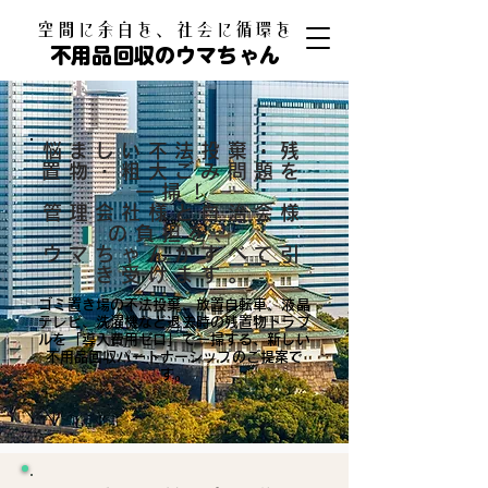
​空間に余白を、社会に循環を
不用品回収のウマちゃん
悩ましい不法投棄・残
置物・粗大ごみ問題を
一掃！
管理会社様と自治会様
の負担を、
ウマちゃんがすべて引
き受けます。
ゴミ置き場の不法投棄、放置自転車、液晶
テレビ、洗濯機など退去時の残置物トラブ
ルを「導入費用ゼロ」で一掃する、新しい
不用品回収パートナーシップのご提案で
す。