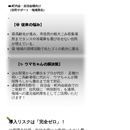
🏡 町内会・自治会様向け
（住民サポート・地域美化）
【💀 従来の悩み】
😩高齢化が進み、市役所の粗大ごみ収集場
所までタンスや冷蔵庫を運び出せない住民
が増えている。
😩 地域の清掃活動で出たゴミの処分に困る
【✨ ウマちゃんの解決策】
🤝お部屋からの搬出をプロが代行： 足腰の
弱いご高齢者様に代わり、ウマちゃんが階
段降ろしから搬出まで全て対応。
💰提携特別割引： 自治会・町内会経由での
ご依頼で、住民様に「特別割引」を適用。
地域への還元福利厚生としてご活用いただ
けます！
導入リスクは「完全ゼロ」！