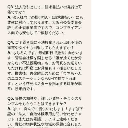
Q3.
法人取引として、請求書払いの発行は可
能ですか？
A.
法人様向けの掛け払い（請求書払い）にも
柔軟に対応しております。大阪府公安委員会
許可の正規事業者ですので、コンプライアン
ス面でも安心してご依頼ください。
Q4.
ゴミ置き場に不法投棄された出処不明の
家電やタイヤも回収してもらえますか？
A.
もちろんです。最短即日で撤去に向かいま
す！管理会社様を悩ませる「誰が捨てたか分
からない不法投棄物」も、お写真をお送りい
ただければ即座にお見積もり・撤去いたしま
す。撤去後、再発防止のために「ウマちゃん
のエコステーションなら0円で捨てられま
す」という啓発ポスターを掲示する対策が非
常に効果的です。
Q5.
提携の相談や、詳しい資料・チラシのサ
ンプルをもらうことはできますか？
A.
はい、喜んでご提供いたします！まずは下
記の「法人・自治体様専用お問い合わせチャ
ット（またはお電話）」よりご連絡くださ
い。貴社の物件状況や地域の課題に合わせた