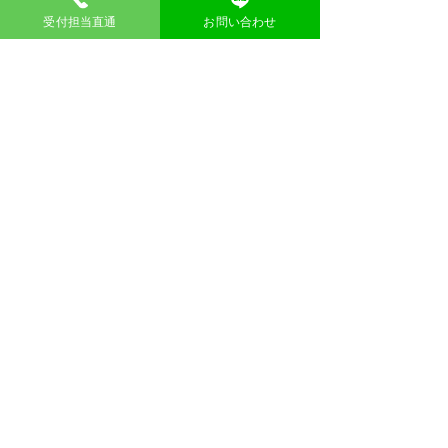
東大阪
|
八尾市
|
松原市
|
柏原市
|
羽曳
受付担当直通
お問い合わせ
野市
|
大東市
|
豊中市
|
藤井寺市|
枚
方市
|
高槻市
|
吹田市
|
摂津市
|
寝屋
川市
|
門真市
|
茨木市|
​問い合わせ