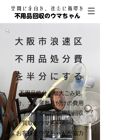
​空間に余白を、社会に循環を
不用品回収のウマちゃん
大阪市浪速区
不用品処分費
を半分にする
不用品処分、粗大ごみ処
分、ゴミ屋敷片付けの費用
を半分するには不用品回収
買取のウマちゃんへ。
お客様とウマちゃんが協力