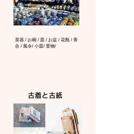
茶器 / お碗 / 皿 / お盆 / 花瓶 / 香
合 / 風令/ 小皿/ 置物/
古着と古紙