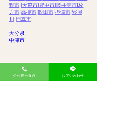
野市
|
大東市
|
豊中市
|
藤井寺市
|
枚
方市
|
高槻市
|
吹田市
|
摂津市
|
寝屋
川
|
門真市
|
大分県
​中津市
受付担当直通
お問い合わせ