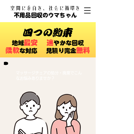
​空間に余白を、社会に循環を
不用品回収のウマちゃん
四つの約束
最安
速
​地域
やかな回収
柔軟
無料
な対応 ​見積り完全
マッサージチェアの処分・廃棄でこん
なお悩みありませか？