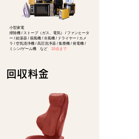
小型家電
掃除機 / ストーブ（ガス、電気） / ファンヒータ
ー / 給湯器 / 扇風機 / 冷風機 / ドライヤー / カメ
ラ / 空気清浄機 / 高圧洗浄器 / 集塵機 / 発電機 /
ミシン/ゲーム機 など
10点まで
回収料金