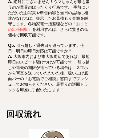
A.
絶対にございません！ウマちゃんが最も嫌
うのが業界のぼったくり行為です。 事前にい
ただいたお写真や申告内容と当日の品物に相
違がなければ、提示したお見積もり金額を厳
守します。冬物家電一括整理などの
「おまと
め出張回収」
を利用すれば、さらに驚きの低
価格で回収可能です。
Q5.
引っ越し・退去日が迫っています。今
日・明日の即日対応は可能ですか？
A.
大阪市内および東大阪周辺であれば、最短
即日のスピード駆けつけが可能です！ 引っ越
しや退去の期限が迫っている場合は、スマホ
から写真を送っていただいた後、吸い上げ底
面バーの「お電話でご相談」窓口までプッシ
ュしてお知らせください。最寄りの巡回トラ
ックを即座に手配いたします！
回収流れ