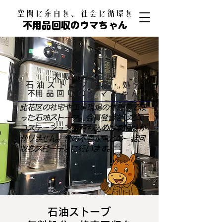
​空間に余白を、社会に循環を
不用品回収のウマちゃん
大阪市此花区
石油ストーブ廃棄・処分
​不用品回収のウマちゃん
此花区の社宅や工事現場の休憩室で使
った石油ストーブ。会員登録をしてエ
コステーションへ持ち込めば費用はか
かりません。他の不要家電との一括回
収もスピーディに行います。
石油ストーブ