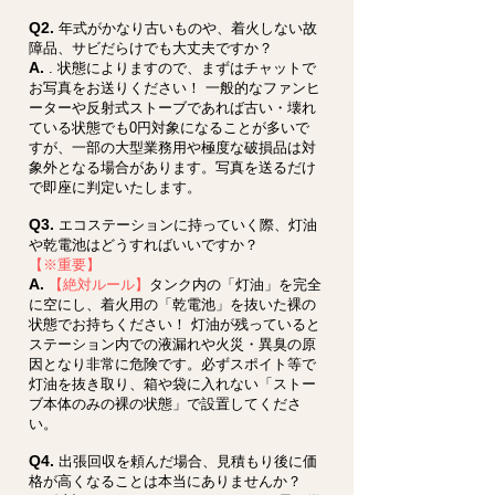
Q2.
年式がかなり古いものや、着火しない故
障品、サビだらけでも大丈夫ですか？
A.
. 状態によりますので、まずはチャットで
お写真をお送りください！ 一般的なファンヒ
ーターや反射式ストーブであれば古い・壊れ
ている状態でも0円対象になることが多いで
すが、一部の大型業務用や極度な破損品は対
象外となる場合があります。写真を送るだけ
で即座に判定いたします。
Q3.
エコステーションに持っていく際、灯油
や乾電池はどうすればいいですか？
【※重要】
A.
【絶対ルール】
タンク内の「灯油」を完全
に空にし、着火用の「乾電池」を抜いた裸の
状態でお持ちください！ 灯油が残っていると
ステーション内での液漏れや火災・異臭の原
因となり非常に危険です。必ずスポイト等で
灯油を抜き取り、箱や袋に入れない「ストー
ブ本体のみの裸の状態」で設置してくださ
い。
Q4.
出張回収を頼んだ場合、見積もり後に価
格が高くなることは本当にありませんか？