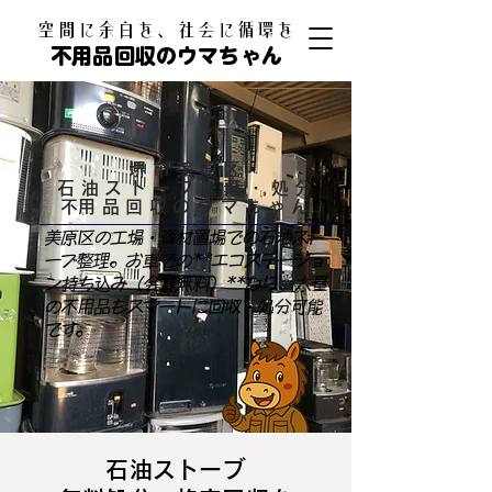
​空間に余白を、社会に循環を
不用品回収のウマちゃん
堺市美原区
石油ストーブ廃棄・処分
​不用品回収のウマちゃん
美原区の工場・資材置場での石油スト
ーブ整理。お車での**エコステーショ
ン持ち込み（会員無料）**なら、大量
の不用品もスマートに回収・処分可能
です。
石油ストーブ