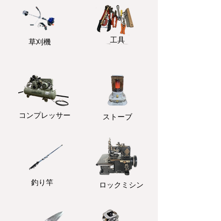
​工具
​草刈機
コンプレッサー
ストーブ
釣り竿
ロックミシン