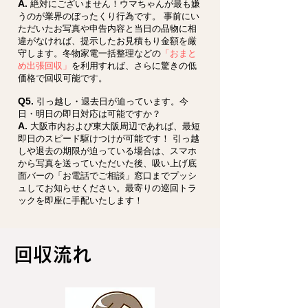
A.
絶対にございません！ウマちゃんが最も嫌
うのが業界のぼったくり行為です。 事前にい
ただいたお写真や申告内容と当日の品物に相
違がなければ、提示したお見積もり金額を厳
守します。冬物家電一括整理などの
「おまと
め出張回収」
を利用すれば、さらに驚きの低
価格で回収可能です。
Q5.
引っ越し・退去日が迫っています。今
日・明日の即日対応は可能ですか？
A.
大阪市内および東大阪周辺であれば、最短
即日のスピード駆けつけが可能です！ 引っ越
しや退去の期限が迫っている場合は、スマホ
から写真を送っていただいた後、吸い上げ底
面バーの「お電話でご相談」窓口までプッシ
ュしてお知らせください。最寄りの巡回トラ
ックを即座に手配いたします！
回収流れ