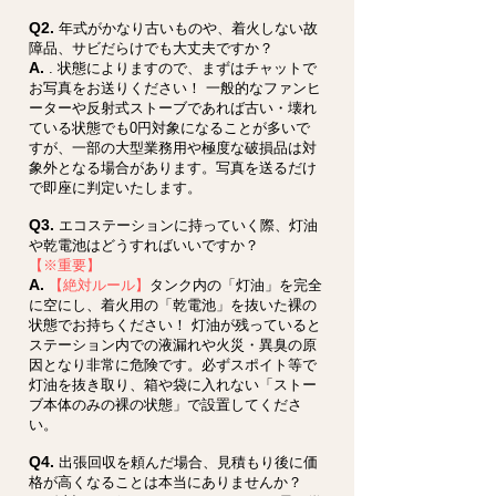
Q2.
年式がかなり古いものや、着火しない故
障品、サビだらけでも大丈夫ですか？
A.
. 状態によりますので、まずはチャットで
お写真をお送りください！ 一般的なファンヒ
ーターや反射式ストーブであれば古い・壊れ
ている状態でも0円対象になることが多いで
すが、一部の大型業務用や極度な破損品は対
象外となる場合があります。写真を送るだけ
で即座に判定いたします。
Q3.
エコステーションに持っていく際、灯油
や乾電池はどうすればいいですか？
【※重要】
A.
【絶対ルール】
タンク内の「灯油」を完全
に空にし、着火用の「乾電池」を抜いた裸の
状態でお持ちください！ 灯油が残っていると
ステーション内での液漏れや火災・異臭の原
因となり非常に危険です。必ずスポイト等で
灯油を抜き取り、箱や袋に入れない「ストー
ブ本体のみの裸の状態」で設置してくださ
い。
Q4.
出張回収を頼んだ場合、見積もり後に価
格が高くなることは本当にありませんか？