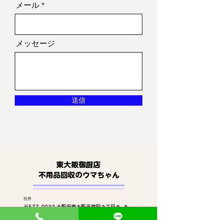
メール
メッセージ
送信
東大阪御厨店
​不用品回収のウマちゃん
住所
〒577-0032 大阪府東大阪市御厨３丁目８−８
​alexanderkim1980@gmail.com