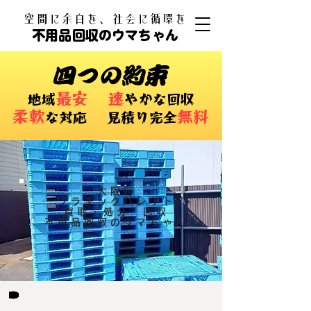
​空間に余白を、社会に循環を
不用品回収のウマちゃん
四つの約束
最安
速
​地域
やかな回収
柔軟
無料
な対応 ​見積り完全
大阪府
プラチックパレット
買取・処分・回収
不用品回収のウマちゃん