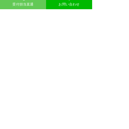
TEL: 090-6298-2842
受付担当直通
お問い合わせ
大阪住之江事務所
​不用品回収のウマちゃん
住所
大阪市住之江区御崎５丁目3-
〒559-
0013 大阪府
22
​alexanderkim1980@gmail.com