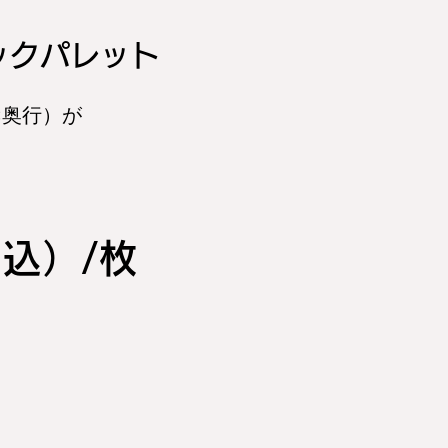
チックパレット
さ×奥行）が
税込）/枚