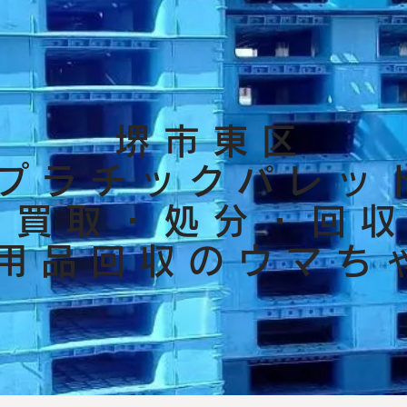
堺市東区
プラチックパレッ
買取・処分・回
用品回収のウマち