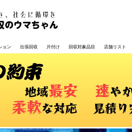
白を、社会に循環を
収のウマちゃん
ション
出張回収
片付け
回収対象品目
店舗リスト
の約束
最安
速
​地域
や
柔軟
な対応 ​見積り