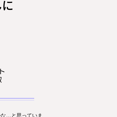
んに
ト
収
かな…と思っていま