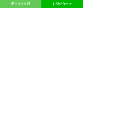
TEL: 090-6298-2842
受付担当直通
お問い合わせ
大阪住之江事務所
​不用品回収のウマちゃん
住所
大阪市住之江区御崎５丁目3-
〒559-
0013 大阪府
22
​alexanderkim1980@gmail.com