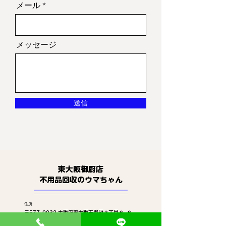
メール
メッセージ
送信
東大阪御厨店
​不用品回収のウマちゃん
住所
〒577-0032 大阪府東大阪市御厨３丁目８−８
​alexanderkim1980@gmail.com