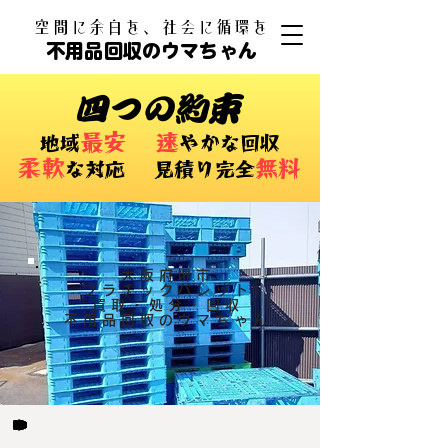
​空間に余白を、社会に循環を
不用品回収のウマちゃん
四つの約束
最安
速
​地域
やかな回収
柔軟
無料
な対応 ​見積り完全
大阪府堺市
プラチックパレット
買取・処分・回収
不用品回収のウマちゃん