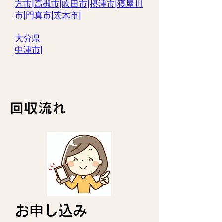
方市
|
高槻市
|
吹田市
|
摂津市
|
寝屋川
市
|
門真市
|
茨木市
|
大分県
中津市
|
回収流れ
お申し込み