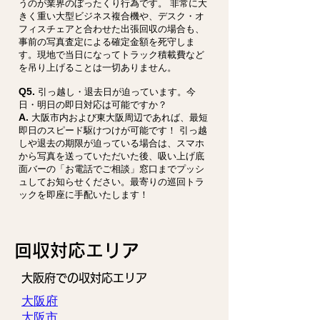
うのが業界のぼったくり行為です。 非常に大
きく重い大型ビジネス複合機や、デスク・オ
フィスチェアと合わせた出張回収の場合も、
事前の写真査定による確定金額を死守しま
す。現地で当日になってトラック積載費など
を吊り上げることは一切ありません。
Q5.
引っ越し・退去日が迫っています。今
日・明日の即日対応は可能ですか？
A.
大阪市内および東大阪周辺であれば、最短
即日のスピード駆けつけが可能です！ 引っ越
しや退去の期限が迫っている場合は、スマホ
から写真を送っていただいた後、吸い上げ底
面バーの「お電話でご相談」窓口までプッシ
ュしてお知らせください。最寄りの巡回トラ
ックを即座に手配いたします！
​回収対応エリア
大阪府での収対応エリア
大阪府
大阪市