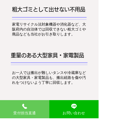
粗大ゴミとして出せない不用品
家電リサイクル法対象機器や消化器など、大
阪府内の自治体では回収できない粗大ゴミや
廃品なども当社がお引き取りします。
重量のある大型家具・家電製品
お一人では搬出が難しいタンスや冷蔵庫など
の大型家具・家電製品も、搬出経路を傷や汚
れをつけないよう丁寧に回収します。
量が多く、分別が困難な不用品
受付担当直通
お問い合わせ
粗大ゴミなど様々な不用品が室内に混在し、
分別が煩わしい場合もお任せを。不用品買取
回収のウマちゃんが適切に分別、処分いたし
ます。