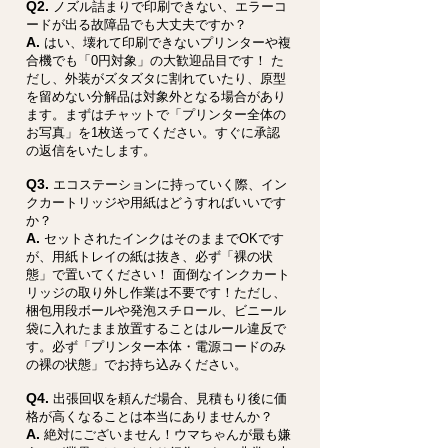
Q2.
ノズル詰まりで印刷できない、エラーコ
ードが出る故障品でも大丈夫ですか？
A.
はい、壊れて印刷できないプリンターや複
合機でも「0円対象」の大歓迎品目です！ た
だし、外装がズタズタに割れていたり、原型
を留めない分解品は対象外となる場合があり
ます。まずはチャットで「プリンター全体の
お写真」を1枚送ってください。すぐに承認
の返信をいたします。
Q3.
エコステーションに持っていく際、イン
クカートリッジや用紙はどうすればいいです
か？
A.
セットされたインクはそのままでOKです
が、用紙トレイの紙は抜き、必ず「裸の状
態」で置いてください！ 面倒なインクカート
リッジの取り外し作業は不要です！ただし、
梱包用段ボールや発泡スチロール、ビニール
袋に入れたまま放置することはルール違反で
す。必ず「プリンター本体・電源コードのみ
の裸の状態」でお持ち込みください。
Q4.
出張回収を頼んだ場合、見積もり後に価
格が高くなることは本当にありませんか？
A.
絶対にございません！ウマちゃんが最も嫌