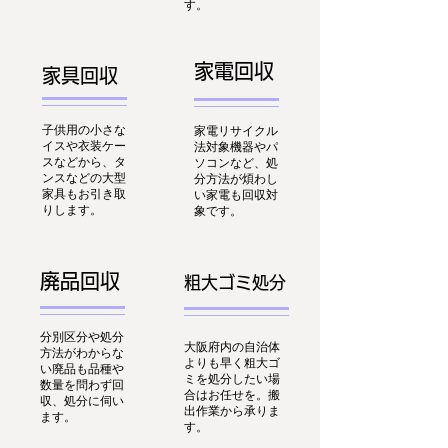
す。
家電回収
家具回収
子供用の小さな
家電リサイクル
イスや衣装ケー
法対象機器やパ
スなどから、タ
ソコンなど、処
ンスなどの大型
分方法が煩わし
家具もお引き取
い家電も回収対
りします。
象です。
廃品回収
粗大ゴミ処分
分別区分や処分
大阪府内の自治体
方法がわからな
よりも早く粗大ゴ
い廃品も品種や
ミを処分したい場
数量を問わず回
合はお任せを。搬
収、処分に伺い
出作業から承りま
ます。
す。