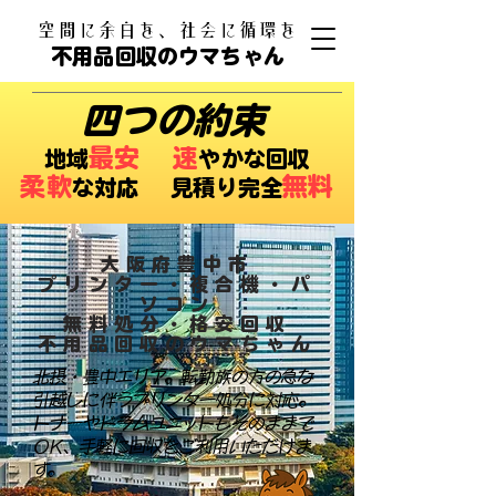
​空間に余白を、社会に循環を
不用品回収のウマちゃん
四つの約束
最安
速
​地域
やかな回収
柔軟
無料
な対応 ​見積り完全
大阪府豊中市
プリンター・複合機・パ
ソコン
無料処分・格安回収
不用品回収のウマちゃん
北摂・豊中エリア。転勤族の方の急な
引越しに伴うプリンター処分に対応。
トナーやドラムユニットもそのままで
OK、手軽に回収をご利用いただけま
す。